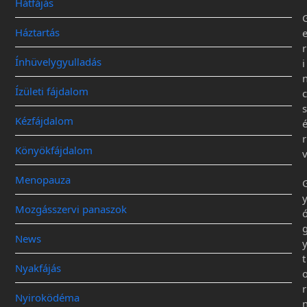
Hátfájás
Háztartás
r
Ínhüvelygyulladás
i
Ízületi fájdalom
c
s
Kézfájdalom
r
Könyökfájdalom
Menopauza
Mozgásszervi panaszok
News
t
Nyakfájás
r
Nyiroködéma