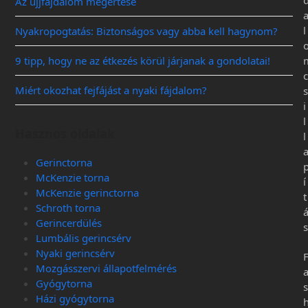
Az ujjfájdalom megértése
l
Nyakropogtatás: Biztonságos vagy abba kell hagynom?
9 tipp, hogy ne az étkezés körül járjanak a gondolatai!
c
Miért okozhat fejfájást a nyaki fájdalom?
s
i
l
Hasznos oldalak
l
Gerinctorna
McKenzie torna
í
McKenzie gerinctorna
t
Schroth torna
Gerincerdülés
s
Lumbális gerincsérv
Nyaki gerincsérv
Mozgásszervi állapotfelmérés
Gyógytorna
s
Házi gyógytorna