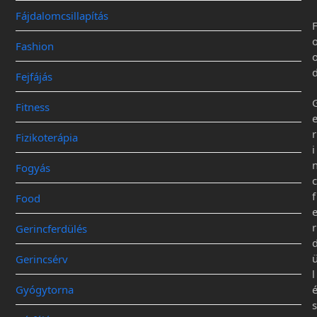
Fájdalomcsillapítás
Fashion
Fejfájás
Fitness
r
Fizikoterápia
i
Fogyás
c
f
Food
r
Gerincferdülés
Gerincsérv
l
Gyógytorna
s