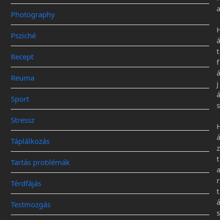
Photography
Psziché
t
Recept
f
Reuma
j
Sport
s
Stressz
Táplálkozás
z
t
Tartás problémák
r
Térdfájás
t
Testmozgás
s