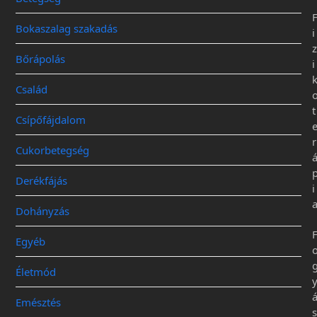
Bokaszalag szakadás
i
z
Bőrápolás
i
Család
t
Csípőfájdalom
r
Cukorbetegség
Derékfájás
i
Dohányzás
Egyéb
Életmód
Emésztés
s