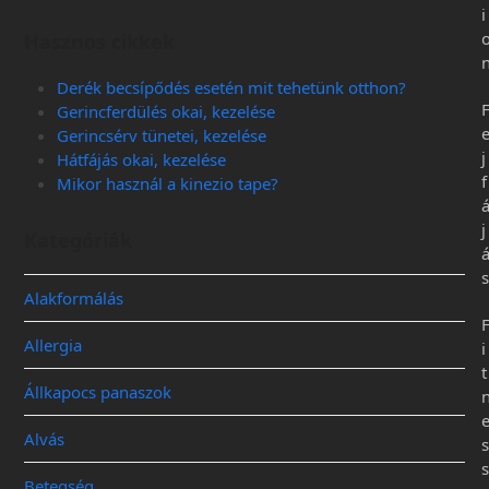
i
Hasznos cikkek
Derék becsípődés esetén mit tehetünk otthon?
Gerincferdülés okai, kezelése
Gerincsérv tünetei, kezelése
j
Hátfájás okai, kezelése
f
Mikor használ a kinezio tape?
j
Kategóriák
s
Alakformálás
Allergia
i
t
Állkapocs panaszok
Alvás
s
s
Betegség