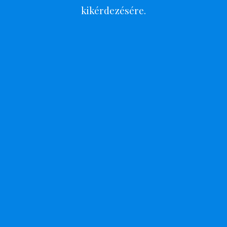
kikérdezésére.
Egyéni Gyógytorna
vizsgálattal
Előzze meg és kezeltesse a
mozgásszervi panaszait
szakemberekkel. Hatékony, modern
szakterápiás kezelések!