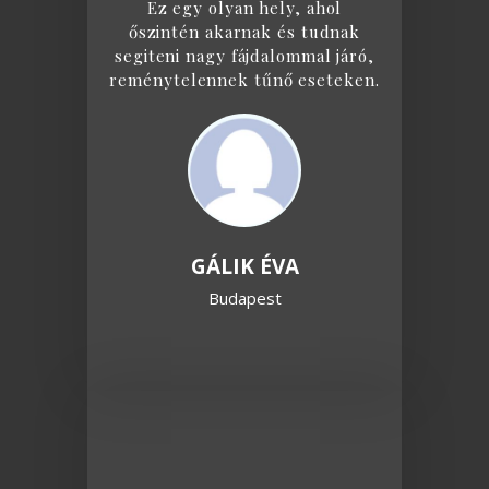
Ez egy olyan hely, ahol
őszintén akarnak és tudnak
segiteni nagy fájdalommal járó,
reménytelennek tűnő eseteken.
GÁLIK ÉVA
Budapest