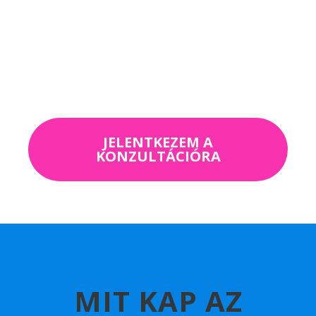
Személyre szabott tanácsadás –
problémához igazított
megoldások
JELENTKEZEM A
KONZULTÁCIÓRA
MIT KAP AZ