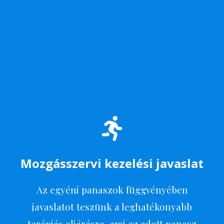
Időpontot Foglalok
Most
Mozgásszervi kezelési javaslat
Az egyéni panaszok függvényében
javaslatot teszünk a leghatékonyabb
terápiás eljárásra, ami az adott panasz