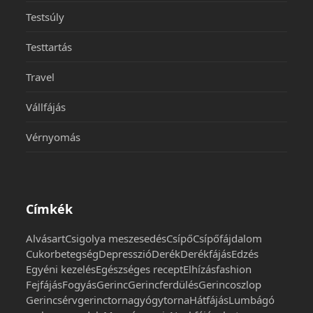
Testsúly
Testtartás
Travel
Vállfájás
Vérnyomás
Címkék
Alvás
art
Csigolya meszesedés
Csípő
Csípőfájdalom
Cukorbetegség
Depresszió
Derék
Derékfájás
Edzés
Egyéni kezelés
Egészséges recept
Elhízás
fashion
Fejfájás
Fogyás
Gerinc
Gerincferdülés
Gerincoszlop
Gerincsérv
gerinctorna
gyógytorna
Hátfájás
Lumbágó