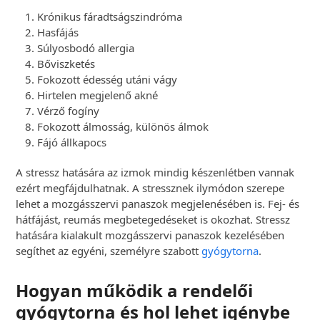
Krónikus fáradtságszindróma
Hasfájás
Súlyosbodó allergia
Bőviszketés
Fokozott édesség utáni vágy
Hirtelen megjelenő akné
Vérző fogíny
Fokozott álmosság, különös álmok
Fájó állkapocs
A stressz hatására az izmok mindig készenlétben vannak
ezért megfájdulhatnak. A stressznek ilymódon szerepe
lehet a mozgásszervi panaszok megjelenésében is. Fej- és
hátfájást, reumás megbetegedéseket is okozhat. Stressz
hatására kialakult mozgásszervi panaszok kezelésében
segíthet az egyéni, személyre szabott
gyógytorna
.
Hogyan működik a rendelői
gyógytorna és hol lehet igénybe