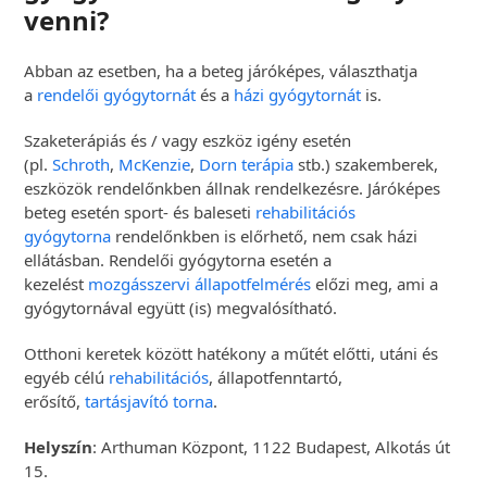
venni?
Abban az esetben, ha a beteg járóképes, választhatja
a
rendelői gyógytornát
és a
házi gyógytornát
is.
Szaketerápiás és / vagy eszköz igény esetén
(pl.
Schroth
,
McKenzie
,
Dorn terápia
stb.) szakemberek,
eszközök rendelőnkben állnak rendelkezésre. Járóképes
beteg esetén sport- és baleseti
rehabilitációs
gyógytorna
rendelőnkben is előrhető, nem csak házi
ellátásban. Rendelői gyógytorna esetén a
kezelést
mozgásszervi állapotfelmérés
előzi meg, ami a
gyógytornával együtt (is) megvalósítható.
Otthoni keretek között hatékony a műtét előtti, utáni és
egyéb célú
rehabilitációs
, állapotfenntartó,
erősítő,
tartásjavító torna
.
Helyszín
: Arthuman Központ, 1122 Budapest, Alkotás út
15.