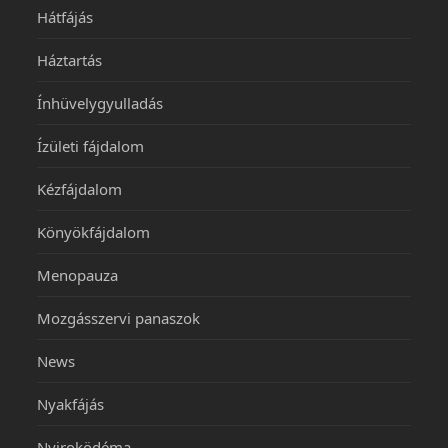
Hátfájás
Háztartás
Ínhüvelygyulladás
Ízületi fájdalom
Kézfájdalom
Könyökfájdalom
Menopauza
Mozgásszervi panaszok
News
Nyakfájás
Nyiroködéma