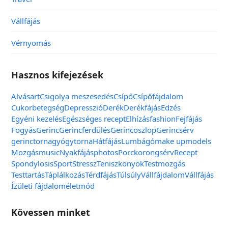
Vállfájás
Vérnyomás
Hasznos kifejezések
Alvás
art
Csigolya meszesedés
Csípő
Csípőfájdalom
Cukorbetegség
Depresszió
Derék
Derékfájás
Edzés
Egyéni kezelés
Egészséges recept
Elhízás
fashion
Fejfájás
Fogyás
Gerinc
Gerincferdülés
Gerincoszlop
Gerincsérv
gerinctorna
gyógytorna
Hátfájás
Lumbágó
make up
models
Mozgás
music
Nyakfájás
photos
Porckorongsérv
Recept
Spondylosis
Sport
Stressz
Teniszkönyök
Testmozgás
Testtartás
Táplálkozás
Térdfájás
Túlsúly
Vállfájdalom
Vállfájás
Ízületi fájdalom
életmód
Kövessen minket