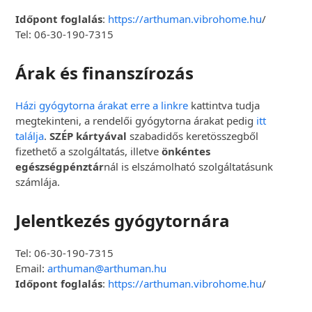
Időpont foglalás
:
https://arthuman.vibrohome.hu
/
Tel: 06-30-190-7315
Árak és finanszírozás
Házi gyógytorna árakat erre a linkre
kattintva tudja
megtekinteni, a rendelői gyógytorna árakat pedig
itt
találja
.
SZÉP kártyával
szabadidős keretösszegből
fizethető a szolgáltatás, illetve
önkéntes
egészségpénztár
nál is elszámolható szolgáltatásunk
számlája.
Jelentkezés gyógytornára
Tel: 06-30-190-7315
Email:
arthuman@arthuman.hu
Időpont foglalás
:
https://arthuman.vibrohome.hu
/