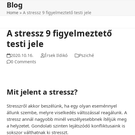
Blog
Skip
to
Home
»
A stressz 9 figyelmeztető testi jele
content
A stressz 9 figyelmeztető
testi jele
2020.10.16.
Érsek Ildikó
Psziché
0 Comments
Mit jelent a stressz?
Stresszről akkor beszélünk, ha egy olyan eseménnyel
állunk szembe, melyre viselkedés változással reagálunk. A
stressz annál nagyobb minél veszélyesebbnek ítéljük meg
a helyzetet. Gondolati szinten lejátszódó konfliktusaink is
sokszor válthatnak ki stresszt.