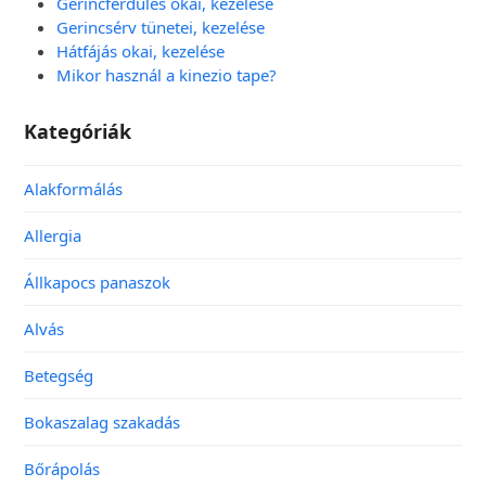
Gerincferdülés okai, kezelése
Gerincsérv tünetei, kezelése
Hátfájás okai, kezelése
Mikor használ a kinezio tape?
Kategóriák
Alakformálás
Allergia
Állkapocs panaszok
Alvás
Betegség
Bokaszalag szakadás
Bőrápolás