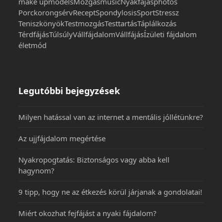
make up
models
Mozgás
music
Nyakfájás
photos
Porckorongsérv
Recept
Spondylosis
Sport
Stressz
Teniszkönyök
Testmozgás
Testtartás
Táplálkozás
Térdfájás
Túlsúly
Vállfájdalom
Vállfájás
Ízületi fájdalom
életmód
Legutóbbi bejegyzések
Milyen hatással van az internet a mentális jóllétünkre?
Az ujjfájdalom megértése
Nyakropogtatás: Biztonságos vagy abba kell
hagynom?
9 tipp, hogy ne az étkezés körül járjanak a gondolatai!
Miért okozhat fejfájást a nyaki fájdalom?