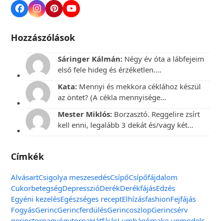
Hozzászólások
Sáringer Kálmán:
Négy év óta a lábfejeim
első fele hideg és érzéketlen.…
Kata:
Mennyi és mekkora céklához készül
az öntet? (A cékla mennyisége…
Mester Miklós:
Borzasztó. Reggelire zsírt
kell enni, legalább 3 dekát és/vagy két…
Címkék
Alvás
art
Csigolya meszesedés
Csípő
Csípőfájdalom
Cukorbetegség
Depresszió
Derék
Derékfájás
Edzés
Egyéni kezelés
Egészséges recept
Elhízás
fashion
Fejfájás
Fogyás
Gerinc
Gerincferdülés
Gerincoszlop
Gerincsérv
gerinctorna
gyógytorna
Hátfájás
Lumbágó
make up
models