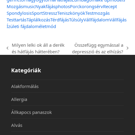
Mozgás
music
Nyakfájás
photos
Porckorongsérv
Recept
Spondylosis
Sport
Stressz
Teniszkönyök
Testmozgás
Testtartás
Táplálkozás
Térdfájás
Túlsúly
Vállfájdalom
Vállfájás
Ízületi fájdalom
életmód
Milyen lelki ok áll a derék
Összefügg egymással a
és hátfájás hátterében?
depresszió és az elhízás?
Kategóriák
Alakformálás
Allergia
Állkapocs panaszok
Alvás