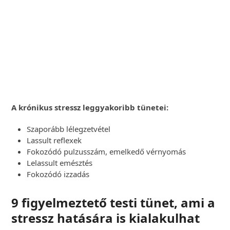
Időpontot Foglalok
Most
A krónikus stressz leggyakoribb tünetei:
Szaporább lélegzetvétel
Lassult reflexek
Fokozódó pulzusszám, emelkedő vérnyomás
Lelassult emésztés
Fokozódó izzadás
9 figyelmeztető testi tünet, ami a
stressz hatására is kialakulhat