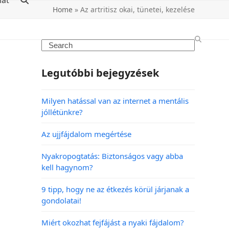
lat
Home
»
Az artritisz okai, tünetei, kezelése
Legutóbbi bejegyzések
Milyen hatással van az internet a mentális
jóllétünkre?
Az ujjfájdalom megértése
Nyakropogtatás: Biztonságos vagy abba
kell hagynom?
9 tipp, hogy ne az étkezés körül járjanak a
gondolatai!
Miért okozhat fejfájást a nyaki fájdalom?