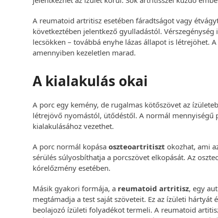
jelentkezhet az ízület körül. Sok artritisszel küzdő emb
A reumatoid artritisz esetében fáradtságot vagy étvág
következtében jelentkező gyulladástól. Vérszegénység i
lecsökken – továbbá enyhe lázas állapot is létrejöhet. A 
amennyiben kezeletlen marad.
A kialakulás okai
A porc egy kemény, de rugalmas kötőszövet az ízületebe
létrejövő nyomástól, ütődéstől. A normál mennyiségű p
kialakulásához vezethet.
A porc normál kopása
oszteoartritiszt
okozhat, ami az 
sérülés súlyosbíthatja a porcszövet elkopását. Az oszte
kórelőzmény esetében.
Másik gyakori formája, a
reumatoid artritisz
, egy a
megtámadja a test saját szöveteit. Ez az ízületi hártyát 
beolajozó ízületi folyadékot termeli. A reumatoid artiti