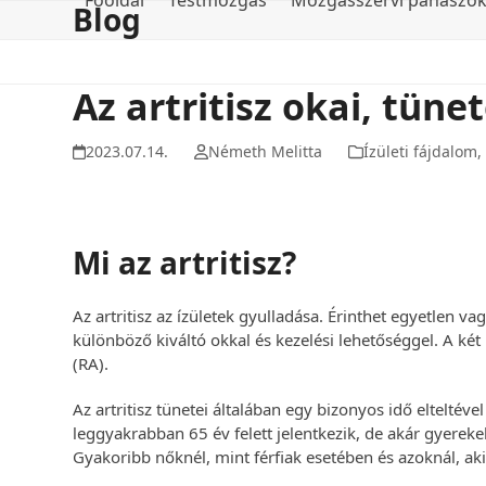
Főoldal
Testmozgás
Mozgásszervi panaszo
Blog
Skip
to
content
Az artritisz okai, tüne
2023.07.14.
Németh Melitta
Ízületi fájdalom
,
Mi az artritisz?
Az artritisz az ízületek gyulladása. Érinthet egyetlen va
különböző kiváltó okkal és kezelési lehetőséggel. A két 
(RA).
Az artritisz tünetei általában egy bizonyos idő elteltével
leggyakrabban 65 év felett jelentkezik, de akár gyerekek
Gyakoribb nőknél, mint férfiak esetében és azoknál, aki