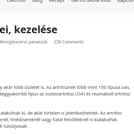
k
Életmód
Blog
Recept
Gerinciskola Klub
Kapcso
tei, kezelése
Mozgásszervi panaszok
0 Comments
gy akár több ízületet is. Az artritisznek több mint 100 típusa van,
leggyakoribb típus az oszteoartritisz (OA) és reumatoid artritisz
 alakulnak ki, de akár hirtelen is jelentkezhetnek. Az artritisz
nél, tinédzsereknél vagy fiatal felnőtteknél is kialakulhat.
k túlsúlyosak.