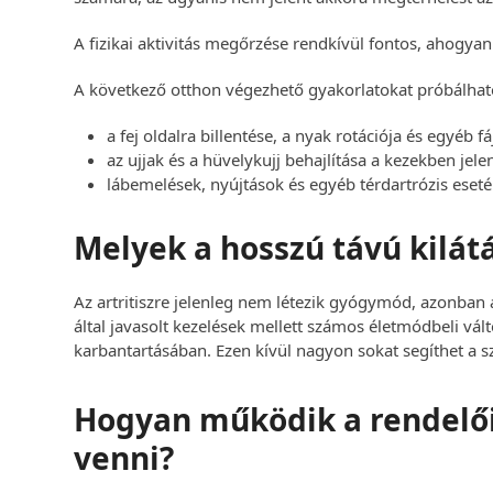
A fizikai aktivitás megőrzése rendkívül fontos, ahogyan
A következő otthon végezhető gyakorlatokat próbálhat
a fej oldalra billentése, a nyak rotációja és egyéb
az ujjak és a hüvelykujj behajlítása a kezekben jel
lábemelések, nyújtások és egyéb térdartrózis ese
Melyek a hosszú távú kilátá
Az artritiszre jelenleg nem létezik gyógymód, azonban
által javasolt kezelések mellett számos életmódbeli vált
karbantartásában. Ezen kívül nagyon sokat segíthet a 
Hogyan működik a rendelői
venni?