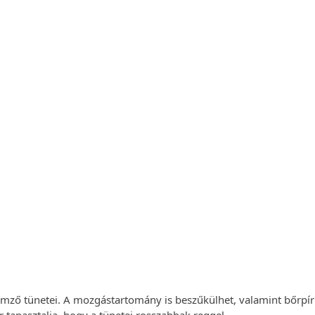
yógytorna
vizsgálattal
ltesse a mozgásszervi panaszait szakemberekkel.
zakterápiás kezelések!
t Foglalok Most
llemző tünetei. A mozgástartomány is beszűkülhet, valamint bőrpír