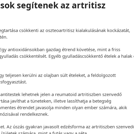
sok segítenek az artritisz
tartása csökkenti az oszteoartritisz kialakulásának kockázatát,
tén.
Egy antioxidánsokban gazdag étrend követése, mint a friss
gyulladás csökkentését. Egyéb gyulladáscsökkentő ételek a halak 
 teljesen kerülni az olajban sült ételeket, a feldolgozott
sfogyasztást.
antitestek lehetnek jelen a reumatoid artritiszben szenvedő
a javíthat a tüneteken, illetve lassíthatja a betegség
énmentes étrendet javasolja minden olyan ember számára, akik
gnózisával rendelkeznek.
ket. Az úszás gyakran javasolt edzésforma az artritiszben szenved
ízületek számára, mint a futás vagy a séta.