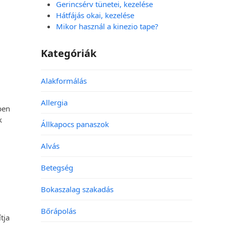
Gerincsérv tünetei, kezelése
Hátfájás okai, kezelése
Mikor használ a kinezio tape?
Kategóriák
Alakformálás
Allergia
ben
k
Állkapocs panaszok
Alvás
Betegség
Bokaszalag szakadás
Bőrápolás
tja