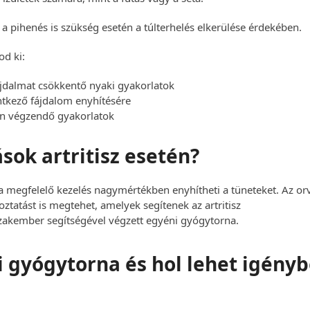
 a pihenés is szükség esetén a túlterhelés elkerülése érdekében.
od ki:
 fájdalmat csökkentő nyaki gyakorlatok
entkező fájdalom enyhítésére
tén végzendő gyakorlatok
sok artritisz esetén?
 a megfelelő kezelés nagymértékben enyhítheti a tüneteket. Az or
oztatást is megtehet, amelyek segítenek az artritisz
szakember segítségével végzett egyéni gyógytorna.
 gyógytorna és hol lehet igény