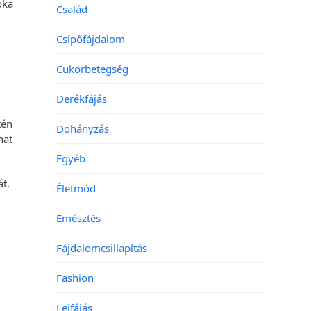
oka
Család
Csípőfájdalom
Cukorbetegség
Derékfájás
tén
Dohányzás
hat
Egyéb
át.
Életmód
Emésztés
Fájdalomcsillapítás
Fashion
Fejfájás