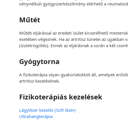
vénynélküli gyógyszerkészítmény elérhető a reumatoid a
Műtét
Műtéti eljárással az eredeti ízület kicserélhető mesters
esetében végeznek. Ha az artritisz tünetei az ujjakban 
(ízületrögzítés). Ennek az eljárásnak a során a két cso
Gyógytorna
A fizikoterápia olyan gyakorlatokból áll, amelyek erősíti
artritisz kezelésének.
Fizikoterápiás kezelések
Lágylézer kezelés (Soft lézer)
Ultrahangterápia