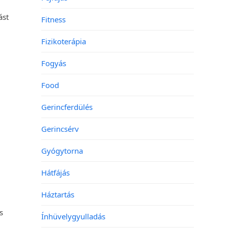
ást
Fitness
z
Fizikoterápia
Fogyás
Food
Gerincferdülés
Gerincsérv
Gyógytorna
Hátfájás
Háztartás
s
Ínhüvelygyulladás