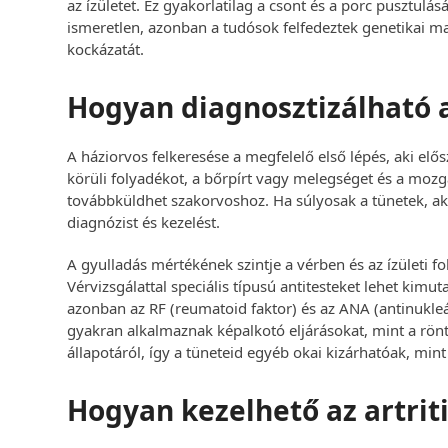
az ízületet. Ez gyakorlatilag a csont és a porc pusztu
ismeretlen, azonban a tudósok felfedeztek genetikai ma
kockázatát.
Hogyan diagnosztizálható az
A háziorvos felkeresése a megfelelő első lépés, aki elősz
körüli folyadékot, a bőrpírt vagy melegséget és a moz
továbbküldhet szakorvoshoz. Ha súlyosak a tünetek, ak
diagnózist és kezelést.
A gyulladás mértékének szintje a vérben és az ízületi f
Vérvizsgálattal speciális típusú antitesteket lehet kimutat
azonban az RF (reumatoid faktor) és az ANA (antinukleár
gyakran alkalmaznak képalkotó eljárásokat, mint a rönt
állapotáról, így a tüneteid egyéb okai kizárhatóak, min
Hogyan kezelhető az artriti