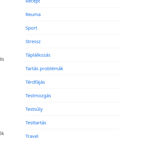
Recept
Reuma
Sport
Stressz
Táplálkozás
és
Tartás problémák
Térdfájás
Testmozgás
Testsúly
Testtartás
ők
Travel