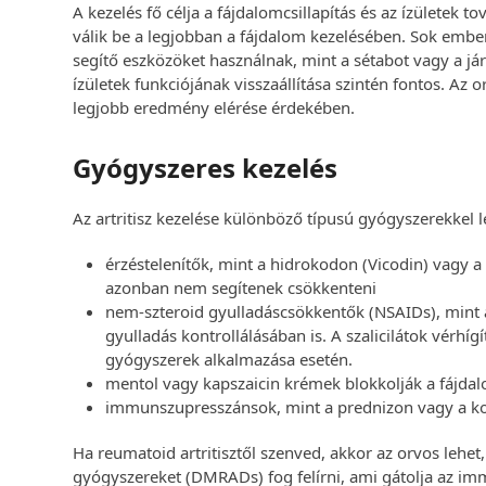
A kezelés fő célja a fájdalomcsillapítás és az ízületek
válik be a legjobban a fájdalom kezelésében. Sok emb
segítő eszközöket használnak, mint a sétabot vagy a já
ízületek funkciójának visszaállítása szintén fontos. Az
legjobb eredmény elérése érdekében.
Gyógyszeres kezelés
Az artritisz kezelése különböző típusú gyógyszerekkel 
érzéstelenítők, mint a hidrokodon (Vicodin) vagy a
azonban nem segítenek csökkenteni
nem-szteroid gyulladáscsökkentők (NSAIDs), mint az
gyulladás kontrollálásában is. A szalicilátok vérhíg
gyógyszerek alkalmazása esetén.
mentol vagy kapszaicin krémek blokkolják a fájdal
immunszupresszánsok, mint a prednizon vagy a kor
Ha reumatoid artritisztől szenved, akkor az orvos leh
gyógyszereket (DMRADs) fog felírni, ami gátolja az i