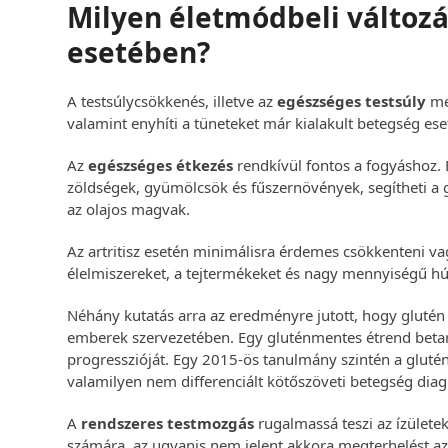
Milyen életmódbeli változá
esetében?
A testsúlycsökkenés, illetve az
egészséges testsúly
meg
valamint enyhíti a tüneteket már kialakult betegség ese
Az
egészséges étkezés
rendkívül fontos a fogyáshoz. 
zöldségek, gyümölcsök és fűszernövények, segítheti a 
az olajos magvak.
Az artritisz esetén minimálisra érdemes csökkenteni vagy
élelmiszereket, a tejtermékeket és nagy mennyiségű hú
Néhány kutatás arra az eredményre jutott, hogy glutén 
emberek szervezetében. Egy gluténmentes étrend betartás
progresszióját. Egy 2015-ös tanulmány szintén a glut
valamilyen nem differenciált kötőszöveti betegség dia
A
rendszeres testmozgás
rugalmassá teszi az ízülete
számára, az ugyanis nem jelent akkora megterhelést az 