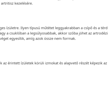
rtritisz kezelésére.
éges ízületre. Ilyen típusú műtétet leggyakrabban a csípő és a térd
vagy a csuklóban a legsúlyosabbak, akkor szóba jöhet az artrodézi
ntvéget egyesítik, amíg azok össze nem forrnak.
k az érintett ízületek körüli izmokat és alapvető részét képezik az