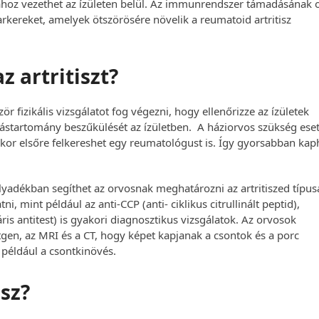
lásához vezethet az ízületen belül. Az immunrendszer támadásának 
rkereket, amelyek ötszörösére növelik a reumatoid artritisz
 artritiszt?
ör fizikális vizsgálatot fog végezni, hogy ellenőrizze az ízületek
gástartomány beszűkülését az ízületben. A háziorvos szükség ese
kor elsőre felkereshet egy reumatológust is. Így gyorsabban kap
olyadékban segíthet az orvosnak meghatározni az artritiszed típus
ni, mint például az anti-CCP (anti- ciklikus citrullinált peptid),
is antitest) is gyakori diagnosztikus vizsgálatok. Az orvosok
gen, az MRI és a CT, hogy képet kapjanak a csontok és a porc
t például a csontkinövés.
sz?