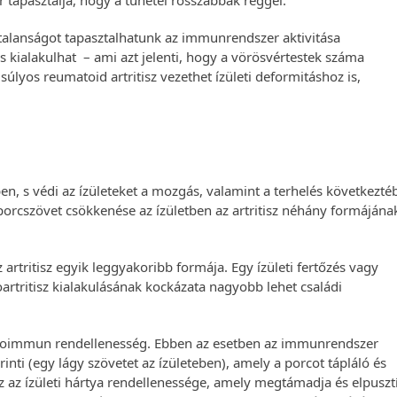
er tapasztalja, hogy a tünetei rosszabbak reggel.
ytalanságot tapasztalhatunk az immunrendszer aktivitása
s kialakulhat – ami azt jelenti, hogy a vörösvértestek száma
súlyos reumatoid artritisz vezethet ízületi deformitáshoz is,
n, s védi az ízületeket a mozgás, valamint a terhelés következté
orcszövet csökkenése az ízületben az artritisz néhány formájána
artritisz egyik leggyakoribb formája. Egy ízületi fertőzés vagy
oartritisz kialakulásának kockázata nagyobb lehet családi
utoimmun rendellenesség. Ebben az esetben az immunrendszer
érinti (egy lágy szövetet az ízületeben), amely a porcot tápláló és
sz az ízületi hártya rendellenessége, amely megtámadja és elpusztí