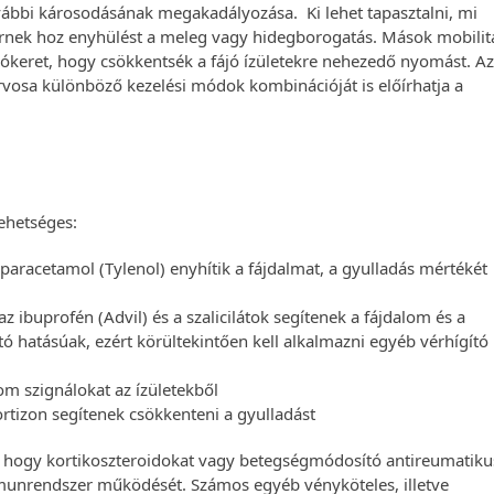
 további károsodásának megakadályozása. Ki lehet tapasztalni, mi
ernek hoz enyhülést a meleg vagy hidegborogatás. Mások mobilit
rókeret, hogy csökkentsék a fájó ízületekre nehezedő nyomást. A
 orvosa különböző kezelési módok kombinációját is előírhatja a
lehetséges:
 paracetamol (Tylenol) enyhítik a fájdalmat, a gyulladás mértékét
 ibuprofén (Advil) és a szalicilátok segítenek a fájdalom és a
ító hatásúak, ezért körültekintően kell alkalmazni egyéb vérhígító
om szignálokat az ízületekből
tizon segítenek csökkenteni a gyulladást
et, hogy kortikoszteroidokat vagy betegségmódosító antireumatiku
mmunrendszer működését. Számos egyéb vényköteles, illetve