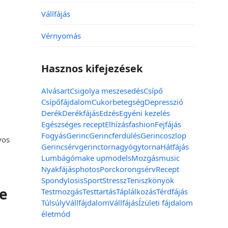
Vállfájás
Vérnyomás
Hasznos kifejezések
Alvás
art
Csigolya meszesedés
Csípő
Csípőfájdalom
Cukorbetegség
Depresszió
Derék
Derékfájás
Edzés
Egyéni kezelés
Egészséges recept
Elhízás
fashion
Fejfájás
Fogyás
Gerinc
Gerincferdülés
Gerincoszlop
vos
Gerincsérv
gerinctorna
gyógytorna
Hátfájás
Lumbágó
make up
models
Mozgás
music
Nyakfájás
photos
Porckorongsérv
Recept
Spondylosis
Sport
Stressz
Teniszkönyök
be
Testmozgás
Testtartás
Táplálkozás
Térdfájás
Túlsúly
Vállfájdalom
Vállfájás
Ízületi fájdalom
életmód