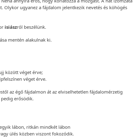
. Néha annyira erős, hogy korlátozza a mozgást. A hát izomzata
at. Olykor ugyanez a fájdalom jelentkezik nevetés és köhögés
kor
isiász
ról beszélünk.
ása mentén alakulnak ki.
ujj között véget érve;
lpfelszínen véget érve.
stől az égő fájdalmon át az elviselhetetlen fájdalomérzetig
 pedig erősödik.
egyik lábon, ritkán mindkét lábon
vagy ülés közben viszont fokozódik.