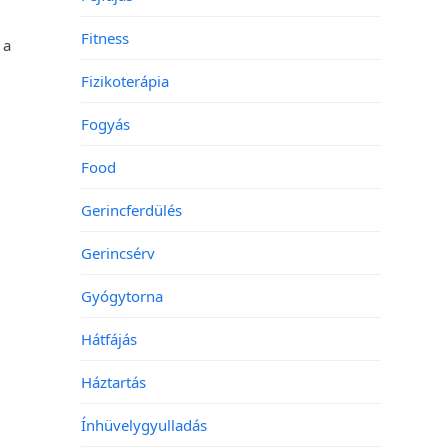
Fitness
 a
Fizikoterápia
m
Fogyás
Food
Gerincferdülés
Gerincsérv
Gyógytorna
Hátfájás
Háztartás
Ínhüvelygyulladás