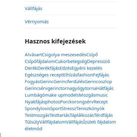
Vállfájás
Vérnyomás
Hasznos kifejezések
Alvás
art
Csigolya meszesedés
Csípő
Csípőfájdalom
Cukorbetegség
Depresszió
Derék
Derékfájás
Edzés
Egyéni kezelés
Egészséges recept
Elhízás
fashion
Fejfájás
Fogyás
Gerinc
Gerincferdülés
Gerincoszlop
Gerincsérv
gerinctorna
gyógytorna
Hátfájás
Lumbágó
make up
models
Mozgás
music
Nyakfájás
photos
Porckorongsérv
Recept
Spondylosis
Sport
Stressz
Teniszkönyök
Testmozgás
Testtartás
Táplálkozás
Térdfájás
Túlsúly
Vállfájdalom
Vállfájás
Ízületi fájdalom
életmód
t