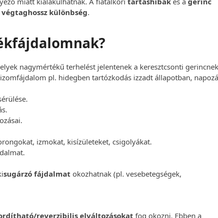
ező miatt kialakulhatnak. A fiatalkori
tartáshibák
és a
gerinc
a
végtaghossz különbség
.
rékfájdalomnak?
 melyek nagymértékű terhelést jelentenek a keresztcsonti gerincnek
 izomfájdalom pl. hidegben tartózkodás izzadt állapotban, napoz
sérülése.
ás.
ozásai.
rongokat, izmokat, kisízületeket, csigolyákat.
jdalmat.
ki
sugárzó fájdalmat
okozhatnak (pl. vesebetegségek,
ordítható/reverzibilis elváltozásokat
fog okozni. Ebben a