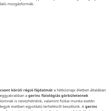
oldalú mozgásformák.
yógytorna
vizsgálattal
ltesse a mozgásszervi panaszait szakemberekkel.
zakterápiás kezelések!
t Foglalok Most
tcsont körüli régió fájdalmát
a hétköznapi életben általában
 leggyakrabban a
gerinc fiziológiás görbületeinek
rtalomnak is nevezhetnénk, valamint fizikai munka esetén
ndegyik esetben egyoldalú terhelésről beszélünk. A
gerinc