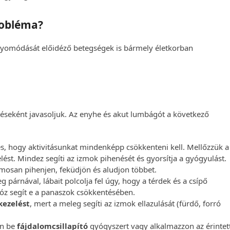
robléma?
enyomódását előidéző betegségek is bármely életkorban
téseként javasoljuk. Az enyhe és akut lumbágót a következő
pés, hogy aktivitásunkat mindenképp csökkenteni kell. Mellőzzük a
elést. Mindez segíti az izmok pihenését és gyorsítja a gyógyulást.
zamosan pihenjen, feküdjön és aludjon többet.
 párnával, lábait polcolja fel úgy, hogy a térdek és a csípő
póz segít e a panaszok csökkentésében.
kezelést
, mert a meleg segíti az izmok ellazulását (fürdő, forró
en be
fájdalomcsillapító
gyógyszert vagy alkalmazzon az érintet