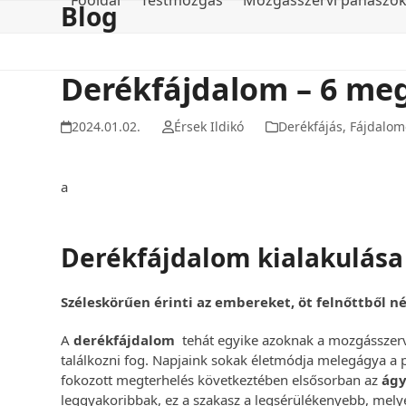
Főoldal
Testmozgás
Mozgásszervi panaszo
Blog
Skip
to
content
Derékfájdalom – 6 me
2024.01.02.
Érsek Ildikó
Derékfájás
,
Fájdalomc
a
Derékfájdalom kialakulása
Széleskörűen érinti az embereket, öt felnőttből n
A
derékfájdalom
tehát egyike azoknak a mozgásszerv
találkozni fog. Napjaink sokak életmódja melegágya a p
fokozott megterhelés következtében elsősorban az
ágy
leggyakoribbak, ez a szakasz a legsérülékenyebb, mel