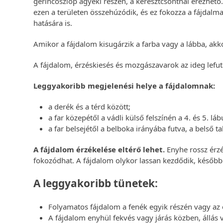
gerincoszlop ágyéki részén, a keresztcsontnál érezhető
ezen a területen összehúzódik, és ez fokozza a fájdalm
hatására is.
Amikor a fájdalom kisugárzik a farba vagy a lábba, ak
A fájdalom, érzéskiesés és mozgászavarok az ideg lefut
Leggyakoribb megjelenési helye a fájdalomnak:
a derék és a térd között;
a far közepétől a vádli külső felszínén a 4. és 5. láb
a far belsejétől a belboka irányába futva, a belső ta
A fájdalom érzékelése eltérő lehet.
Enyhe rossz érzé
fokozódhat. A fájdalom olykor lassan kezdődik, később
A leggyakoribb tünetek:
Folyamatos fájdalom a fenék egyik részén vagy az 
A fájdalom enyhül fekvés vagy járás közben, állás 