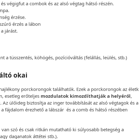
 és végigfut a combok és az alsó végtag hátsó részén.
ompa.
nség érzése.
szúró érzés a lábon
a járást.
int a tüsszentés, köhögés, pozícióváltás (felállás, leülés, stb.)
áltó okai
 hajlékony porckorongok találhatók. Ezek a porckorongok az élet
, esetleg erőteljes
mozdulatok kimozdíthatják a helyéről
,
. Az ülőideg biztosítja az inger továbbítását az alsó végtagok és a
or a fájdalom érezhető a lábszár és a comb és hátsó részében
 van szó és csak ritkán mutatható ki súlyosabb betegség a
vagy daganatok áttétei stb.).