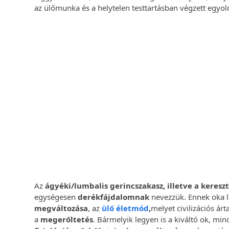
az ülőmunka és a helytelen testtartásban végzett egy
Egyéni G
Előzze meg és keze
Hatékony, modern s
Időponto
Az
ágyéki/lumbalis gerincszakasz, illetve a keresz
egységesen
derékfájdalomnak
nevezzük. Ennek oka
megváltozása
, az
ülő életmód
,
melyet civilizációs á
a
megerőltetés
. Bármelyik legyen is a kiváltó ok, mi