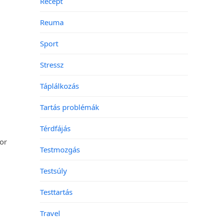
Recept
Reuma
Sport
Stressz
Táplálkozás
Tartás problémák
Térdfájás
kor
Testmozgás
Testsúly
Testtartás
Travel