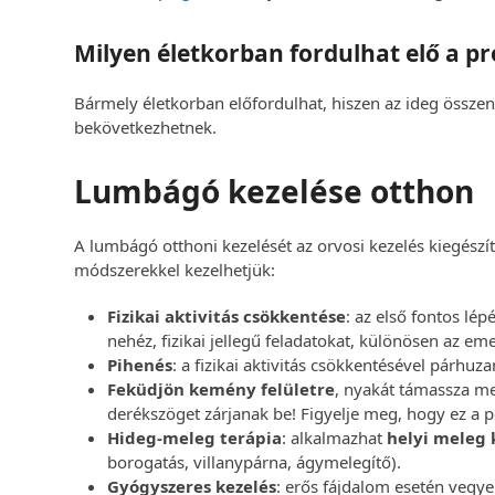
Milyen életkorban fordulhat elő a p
Bármely életkorban előfordulhat, hiszen az ideg össz
bekövetkezhetnek.
Lumbágó kezelése otthon
A lumbágó otthoni kezelését az orvosi kezelés kiegészí
módszerekkel kezelhetjük:
Fizikai aktivitás csökkentése
: az első fontos lé
nehéz, fizikai jellegű feladatokat, különösen az em
Pihenés
: a fizikai aktivitás csökkentésével párhu
Feküdjön kemény felületre
, nyakát támassza meg
derékszöget zárjanak be! Figyelje meg, hogy ez a 
Hideg-meleg terápia
: alkalmazhat
helyi meleg 
borogatás, villanypárna, ágymelegítő).
Gyógyszeres kezelés
: erős fájdalom esetén vegy