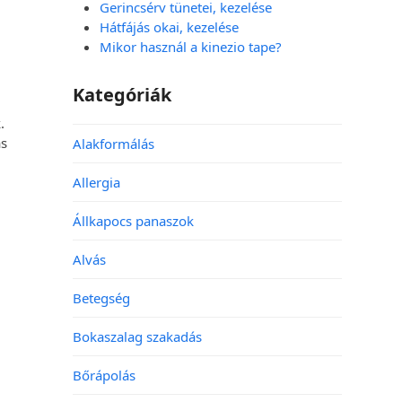
Gerincsérv tünetei, kezelése
Hátfájás okai, kezelése
Mikor használ a kinezio tape?
Kategóriák
.
ás
Alakformálás
Allergia
Állkapocs panaszok
Alvás
Betegség
Bokaszalag szakadás
Bőrápolás