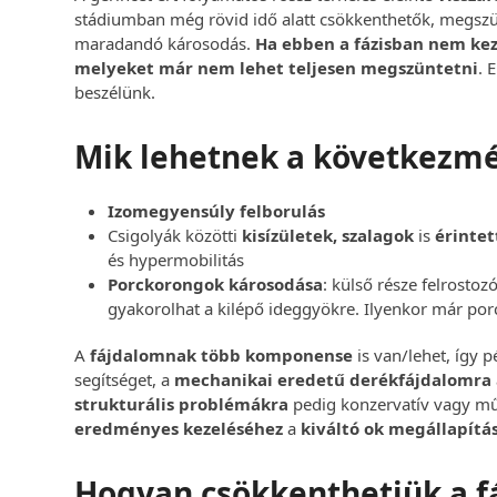
stádiumban még rövid idő alatt csökkenthetők, megszü
maradandó károsodás.
Ha ebben a fázisban nem kez
melyeket már nem lehet teljesen megszüntetni
. 
beszélünk.
Mik lehetnek a következm
Izomegyensúly felborulás
Csigolyák közötti
kisízületek, szalagok
is
érintet
és hypermobilitás
Porckorongok károsodása
: külső része felrostoz
gyakorolhat a kilépő ideggyökre. Ilyenkor már po
A
fájdalomnak több komponense
is van/lehet, így p
segítséget, a
mechanikai eredetű derékfájdalomra
strukturális problémákra
pedig konzervatív vagy műt
eredményes kezeléséhez
a
kiváltó ok megállapítá
Hogyan csökkenthetjük a f