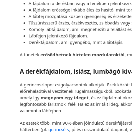
A fájdalom a derékban vagy a fenékben jelentkezik
A fájdalom erőssége inkább éles és hasító, mint t
A lábfej mozgatása közben gyengeség és érzéketle
Tűszúrásszerű érzés, érzékvesztés, zsibbadás vagy 
Komoly lábfájdalom, ami megnehezíti a felállást és 
Lábfejen jelentkező fájdalom.
Derékfájdalom, ami gyengébb, mint a lábfájás.
A tünetek
erősödhetnek hirtelen mozdulatoktól
, m
A derékfájdalom, isiász, lumbágó kiv
A gerincoszlopot csigolyacsontok alkotják. Ezek között
előrehaladtával veszítenek rugalmasságukból. Szokatlan
amely így
megnyom egy ideget
, és ez fájdalmat okoz
legfontosabb farizmok felé. Ha ez az irritált ideg, akk
valamint a lábfejben.
Az esetek több, mint 90%-ában jóindulatú derékfájásról
háttérben (pl.
gerincsérv
, jó és rosszindulatú daganat, 