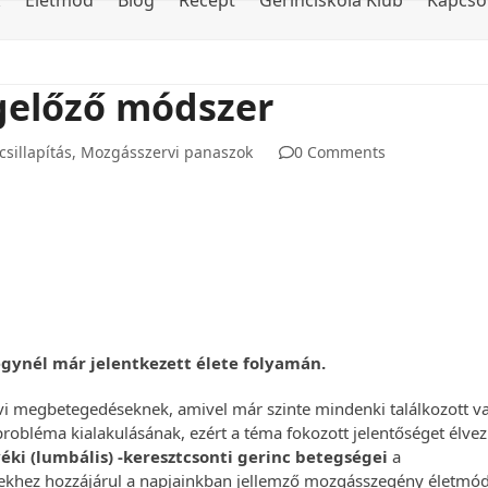
k
Életmód
Blog
Recept
Gerinciskola Klub
Kapcso
gelőző módszer
sillapítás
,
Mozgásszervi panaszok
0 Comments
égynél már jelentkezett élete folyamán.
i megbetegedéseknek, amivel már szinte mindenki találkozott v
robléma kialakulásának, ezért a téma fokozott jelentőséget élvez
éki (lumbális) -keresztcsonti gerinc betegségei
a
yekhez hozzájárul a napjainkban jellemző mozgásszegény életmód