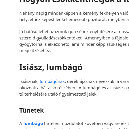
Néhány napig mindenképpen a kemény fekhelyen való fekv
helyzethez képest legkellemesebb pozitúrát, melyben a
Jó hatású lehet az izmok görcsének enyhítésére a mas
szteroid gyulladáscsökkentőket. Amennyiben a fájdal
gyógytorna is elkezdhető, ami mindenképp szükséges a
megelőzéséhez.
Isiász, lumbágó
Isiásznak,
lumbágónak
, derékfájásnak nevezzük a várat
okoznak a hát alsó részében. A lumbágó és az isiász a
túlterhelésére utaló figyelmeztető jelek.
Tünetek
A
lumbágó
hirtelen mozdulatot követően vagy nehéz t