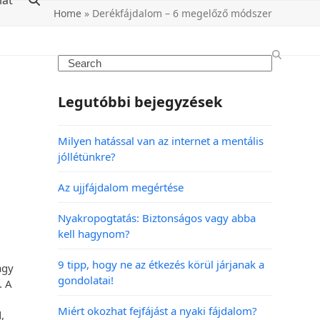
lat
Home
»
Derékfájdalom – 6 megelőző módszer
Legutóbbi bejegyzések
Milyen hatással van az internet a mentális
jóllétünkre?
Az ujjfájdalom megértése
Nyakropogtatás: Biztonságos vagy abba
kell hagynom?
9 tipp, hogy ne az étkezés körül járjanak a
agy
gondolatai!
. A
Miért okozhat fejfájást a nyaki fájdalom?
,