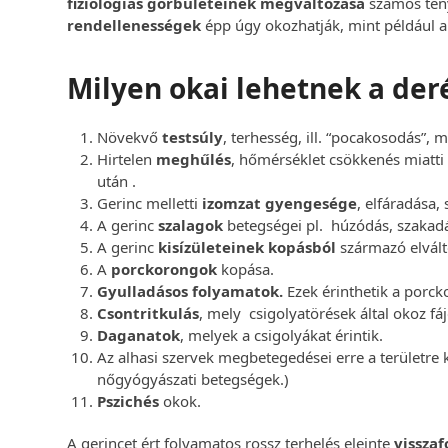
fiziológiás görbületeinek megváltozása
számos tény
rendellenességek
épp úgy okozhatják, mint például 
Milyen okai lehetnek a de
Növekvő
testsúly
, terhesség, ill. “pocakosodás”,
Hirtelen
meghűlés
, hőmérséklet csökkenés miatti
után .
Gerinc melletti
izomzat gyengesége
, elfáradása, 
A gerinc
szalagok
betegségei pl. húzódás, szakad
A gerinc
kisízületeinek kopásból
származó elvált
A
porckorongok
kopása.
Gyulladásos folyamatok.
Ezek érinthetik a porcko
Csontritkulás
, mely csigolyatörések által okoz fá
Daganatok
, melyek a csigolyákat érintik.
Az alhasi szervek megbetegedései erre a területre 
nőgyógyászati betegségek.)
Pszichés
okok.
A gerincet ért folyamatos rossz terhelés eleinte
visszaf