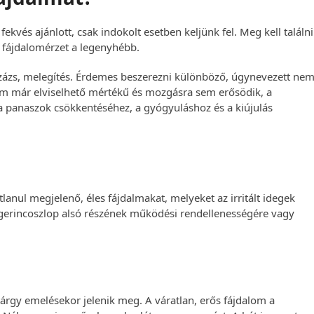
és ajánlott, csak indokolt esetben keljünk fel. Meg kell találni
 fájdalomérzet a legenyhébb.
százs, melegítés. Érdemes beszerezni különböző, úgynevezett ne
om már elviselhető mértékű és mozgásra sem erősödik, a
 panaszok csökkentéséhez, a gyógyuláshoz és a kiújulás
lanul megjelenő, éles fájdalmakat, melyeket az irritált idegek
 gerincoszlop alsó részének működési rendellenességére vagy
árgy emelésekor jelenik meg. A váratlan, erős fájdalom a