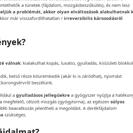
ntethetők a tünetek (fájdalom, mozgásbeszűkülés), és nem lesz
eljük a problémát, akkor olyan elváltozások alakulhatnak k
Ekkor már visszafordíthatatlan /
irreverzibilis károsodásról
ények?
té válnak
: kialakulhat kopás, luxatio, gyulladás, kisízületi blokko
ódik, belső része kitüremkedik (akár ki is záródhat), nyomást
rckorongsérvről beszélünk.
éldául a
gyulladásos jellegűekre
a gyógyszer nyújtja a hatékon
a megfelelő, célzott mozgás (gyógytorna), az egészen
súlyos
éti beavatkozás jelentheti a megoldást. A derékfájdalom
sa
szükséges.
ájdalmat?