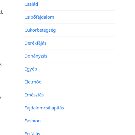
Család
i,
Csípőfájdalom
Cukorbetegség
Derékfájás
Dohányzás
k
Egyéb
Életmód
Emésztés
y
Fájdalomcsillapítás
Fashion
Fejfájás