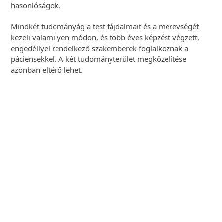
hasonlóságok.
Mindkét tudományág a test fájdalmait és a merevségét
kezeli valamilyen módon, és több éves képzést végzett,
engedéllyel rendelkező szakemberek foglalkoznak a
páciensekkel. A két tudományterület megközelítése
azonban eltérő lehet.
Egyéni Gyógytorna
vizsgálattal
Előzze meg és kezeltesse a mozgásszervi