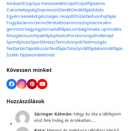
Alvás
art
Csigolya meszesedés
Csípő
Csípőfájdalom
Cukorbetegség
Depresszió
Derék
Derékfájás
Edzés
Egyéni kezelés
Egészséges recept
Elhízás
fashion
Fejfájás
Fogyás
Gerinc
Gerincferdülés
Gerincoszlop
Gerincsérv
gerinctorna
gyógytorna
Hátfájás
Lumbágó
make up
models
Mozgás
music
Nyakfájás
photos
Porckorongsérv
Recept
Spondylosis
Sport
Stressz
Teniszkönyök
Testmozgás
Testtartás
Táplálkozás
Térdfájás
Túlsúly
Vállfájdalom
Vállfájás
Ízületi fájdalom
életmód
Kövessen minket
Hozzászólások
Sáringer Kálmán:
Négy év óta a lábfejeim
első fele hideg és érzéketlen.…
Kata:
Mennyi és mekkora céklához készül