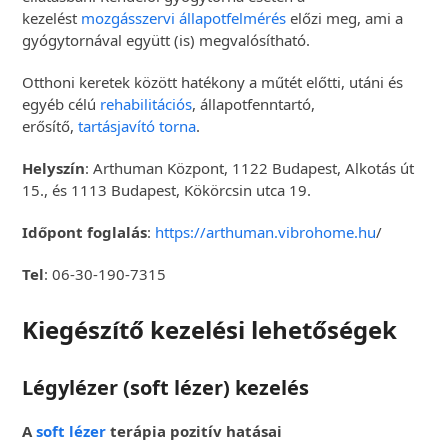
kezelést
mozgásszervi állapotfelmérés
előzi meg, ami a
gyógytornával együtt (is) megvalósítható.
Otthoni keretek között hatékony a műtét előtti, utáni és
egyéb célú
rehabilitációs
, állapotfenntartó,
erősítő,
tartásjavító torna
.
Helyszín
: Arthuman Központ, 1122 Budapest, Alkotás út
15., és 1113 Budapest, Kökörcsin utca 19.
Időpont foglalás
:
https://arthuman.vibrohome.hu
/
Tel
: 06-30-190-7315
Kiegészítő kezelési lehetőségek
Légylézer (soft lézer) kezelés
A
soft lézer
terápia pozitív hatásai