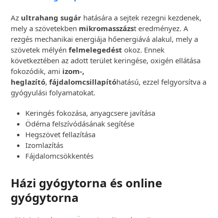
Az
ultrahang sugár
hatására a sejtek rezegni kezdenek,
mely a szövetekben
mikromasszázs
t eredményez. A
rezgés mechanikai energiája hőenergiává alakul, mely a
szövetek mélyén
felmelegedést
okoz. Ennek
következtében az adott terület keringése, oxigén ellátása
fokozódik, ami
izom-,
heglazító
,
fájdalomcsillapító
hatású, ezzel felgyorsítva a
gyógyulási folyamatokat.
Keringés fokozása, anyagcsere javítása
Ödéma felszívódásának segítése
Hegszövet fellazítása
Izomlazítás
Fájdalomcsökkentés
Házi gyógytorna és online
gyógytorna