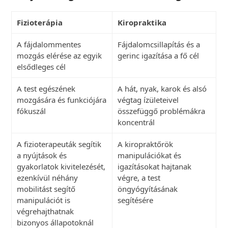
Fizioterápia
Kiropraktika
A fájdalommentes
Fájdalomcsillapítás és a
mozgás elérése az egyik
gerinc igazítása a fő cél
elsődleges cél
A test egészének
A hát, nyak, karok és alsó
mozgására és funkciójára
végtag ízületeivel
fókuszál
összefüggő problémákra
koncentrál
A fizioterapeuták segítik
A kiropraktőrök
a nyújtások és
manipulációkat és
gyakorlatok kivitelezését,
igazításokat hajtanak
ezenkívül néhány
végre, a test
mobilitást segítő
öngyógyításának
manipulációt is
segítésére
végrehajthatnak
bizonyos állapotoknál