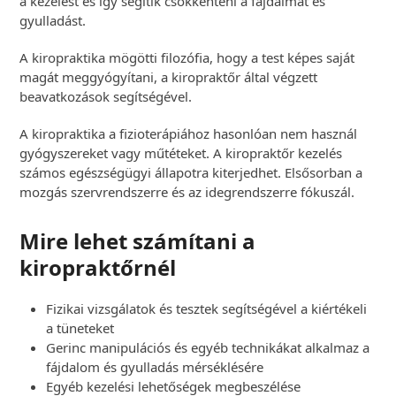
a kezelést és így segítik csökkenteni a fájdalmat és
gyulladást.
A kiropraktika mögötti filozófia, hogy a test képes saját
magát meggyógyítani, a kiropraktőr által végzett
beavatkozások segítségével.
A kiropraktika a fizioterápiához hasonlóan nem használ
gyógyszereket vagy műtéteket. A kiropraktőr kezelés
számos egészségügyi állapotra kiterjedhet. Elsősorban a
mozgás szervrendszerre és az idegrendszerre fókuszál.
Mire lehet számítani a
kiropraktőrnél
Fizikai vizsgálatok és tesztek segítségével a kiértékeli
a tüneteket
Gerinc manipulációs és egyéb technikákat alkalmaz a
fájdalom és gyulladás mérséklésére
Egyéb kezelési lehetőségek megbeszélése