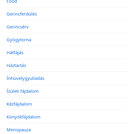
Food
Gerincferdülés
Gerincsérv
Gyógytorna
Hátfájás
Háztartás
Ínhüvelygyulladás
Ízületi fájdalom
Kézfájdalom
Könyökfájdalom
Menopauza