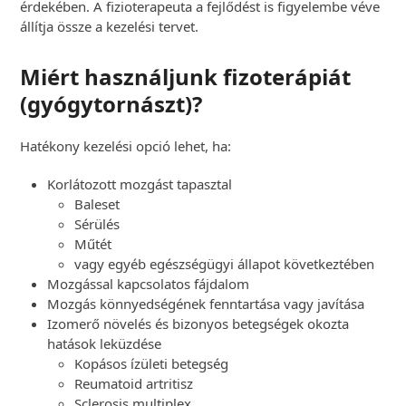
érdekében. A fizioterapeuta a fejlődést is figyelembe véve
állítja össze a kezelési tervet.
Miért használjunk fizoterápiát
(gyógytornászt)?
Hatékony kezelési opció lehet, ha:
Korlátozott mozgást tapasztal
Baleset
Sérülés
Műtét
vagy egyéb egészségügyi állapot következtében
Mozgással kapcsolatos fájdalom
Mozgás könnyedségének fenntartása vagy javítása
Izomerő növelés és bizonyos betegségek okozta
hatások leküzdése
Kopásos ízületi betegség
Reumatoid artritisz
Sclerosis multiplex