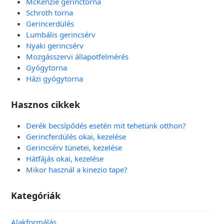
McKenzie gerinctorna
Schroth torna
Gerincerdülés
Lumbális gerincsérv
Nyaki gerincsérv
Mozgásszervi állapotfelmérés
Gyógytorna
Házi gyógytorna
Hasznos cikkek
Derék becsípődés esetén mit tehetünk otthon?
Gerincferdülés okai, kezelése
Gerincsérv tünetei, kezelése
Hátfájás okai, kezelése
Mikor használ a kinezio tape?
Kategóriák
Alakformálás