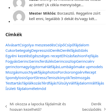
az öntet? (A cékla mennyisége…
Mester Miklós:
Borzasztó. Reggelire zsírt
kell enni, legalább 3 dekát és/vagy két…
Címkék
Alvás
art
Csigolya meszesedés
Csípő
Csípőfájdalom
Cukorbetegség
Depresszió
Derék
Derékfájás
Edzés
Egyéni kezelés
Egészséges recept
Elhízás
fashion
Fejfájás
Fogyás
Gerinc
Gerincferdülés
Gerincoszlop
Gerincsérv
gerinctorna
gyógytorna
Hátfájás
Lumbágó
make up
models
Mozgás
music
Nyakfájás
photos
Porckorongsérv
Recept
Spondylosis
Sport
Stressz
Teniszkönyök
Testmozgás
Testtartás
Táplálkozás
Térdfájás
Túlsúly
Vállfájdalom
Vállfájás
Ízületi fájdalom
életmód
Mi okozza a lapocka fájdalmát és
Derék
hogyan kezelhető?
becsípődés