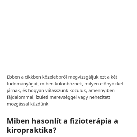
panaszait szakemberekkel. Hatékony,
modern szakterápiás kezelések!
Időpontot Foglalok
Most
Ebben a cikkben közelebbről megvizsgáljuk ezt a két
tudományágat, miben különböznek, milyen előnyökkel
járnak, és hogyan válasszunk közülük, amennyiben
fájdalommal, ízületi merevséggel vagy nehezített
mozgással küzdünk.
Miben hasonlít a fizioterápia a
kiropraktika?