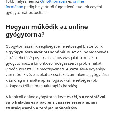
Több helyszínen az
Ön otthonában
és
online
formában
pedig helyszíntől függetlenül tudunk egyéni
gyógytornát biztosítani.
Hogyan működik az online
gyógytorna?
Gyógytornászaink segítségével lehetőséget biztosítunk
a
gyógyulásra akár otthonából is.
Az online videóhívás
során lehetőség nyílik az alapos vizsgálatra, mivel a
gyógytornász a különböző mozgásszervi problémákat
videón keresztül is megfigyelheti. A
kezelésre
ugyanígy
van mód, kivéve azokat az eseteket, aminken a gyógyítása
kizárólag manuálterápiás fogásokkal lehetséges (pl.
állkapocs ízületi manuálterápiás kezelés).
A kontroll online gyógytorna kezelés
célja a terápiával
való haladás és a páciens visszajelzései alapján
szükség esetén a terápia módosítása.