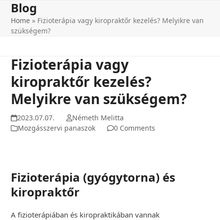
Blog
Skip
to
Home
»
Fizioterápia vagy kiropraktőr kezelés? Melyikre van
content
szükségem?
Fizioterápia vagy
kiropraktőr kezelés?
Melyikre van szükségem?
2023.07.07.
Németh Melitta
Mozgásszervi panaszok
0 Comments
Fizioterápia (gyógytorna) és
kiropraktőr
A fizioterápiában és kiropraktikában vannak