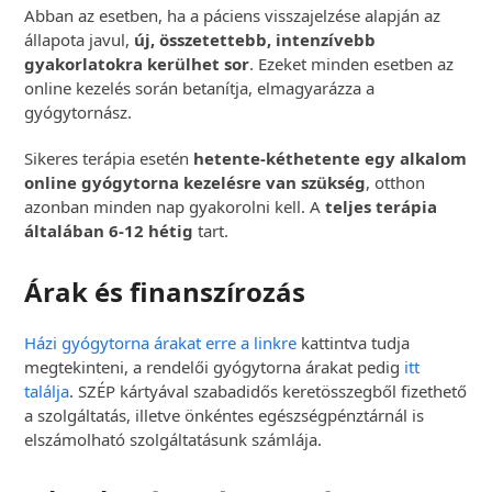
Abban az esetben, ha a páciens visszajelzése alapján az
állapota javul,
új, összetettebb, intenzívebb
gyakorlatokra kerülhet sor
. Ezeket minden esetben az
online kezelés során betanítja, elmagyarázza a
gyógytornász.
Sikeres terápia esetén
hetente-kéthetente egy alkalom
online gyógytorna kezelésre van szükség
, otthon
azonban minden nap gyakorolni kell. A
teljes terápia
általában 6-12 hétig
tart.
Árak és finanszírozás
Házi gyógytorna árakat erre a linkre
kattintva tudja
megtekinteni, a rendelői gyógytorna árakat pedig
itt
találja
. SZÉP kártyával szabadidős keretösszegből fizethető
a szolgáltatás, illetve önkéntes egészségpénztárnál is
elszámolható szolgáltatásunk számlája.