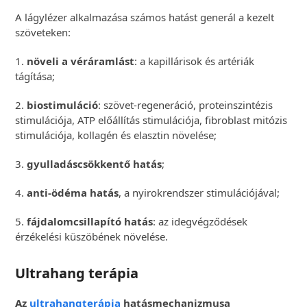
A lágylézer alkalmazása számos hatást generál a kezelt
szöveteken:
1.
növeli a véráramlást
: a kapillárisok és artériák
tágítása;
2.
biostimuláció
: szövet-regeneráció, proteinszintézis
stimulációja, ATP előállítás stimulációja, fibroblast mitózis
stimulációja, kollagén és elasztin növelése;
3.
gyulladáscsökkentő hatás
;
4.
anti-ödéma hatás
, a nyirokrendszer stimulációjával;
5.
fájdalomcsillapító hatás
: az idegvégződések
érzékelési küszöbének növelése.
Ultrahang terápia
Az
ultrahangterápia
hatásmechanizmusa