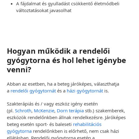
A fájdalmat és gyulladást csökkentő életmódbeli
változtatásokat javasolhat
Hogyan működik a rendelői
gyógytorna és hol lehet igénybe
venni?
Abban az esetben, ha a beteg járóképes, választhatja
a
rendelői gyógytornát
és a
házi gyógytornát
is.
Szakterápiás és / vagy eszköz igény esetén
(pl.
Schroth
,
McKenzie
,
Dorn terápia
stb.) szakemberek,
eszközök rendelőnkben állnak rendelkezésre. Járóképes
beteg esetén sport- és baleseti
rehabilitációs
gyógytorna
rendelőnkben is előrhető, nem csak házi
ellátásban. Rendelői gyógytorna esetén a