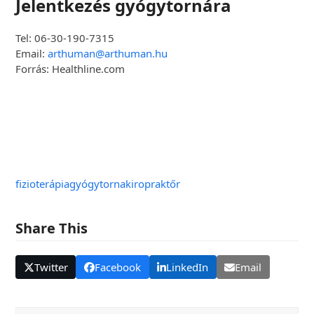
Jelentkezés gyógytornára
Tel: 06-30-190-7315
Email:
arthuman@arthuman.hu
Forrás: Healthline.com
fizioterápia
gyógytorna
kiropraktőr
Share This
Twitter
Facebook
LinkedIn
Email