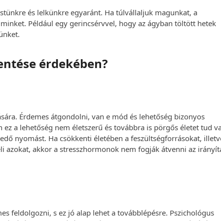
estünkre és lelkünkre egyaránt. Ha túlvállaljuk magunkat, a
minket. Például egy gerincsérvvel, hogy az ágyban töltött hetek
ünket.
entése érdekében?
lására. Érdemes átgondolni, van e mód és lehetőség bizonyos
 ez a lehetőség nem életszerű és továbbra is pörgős életet tud v
eredő nyomást. Ha csökkenti életében a feszültségforrásokat, illet
i azokat, akkor a stresszhormonok nem fogják átvenni az irányít
es feldolgozni, s ez jó alap lehet a továbblépésre. Pszichológus