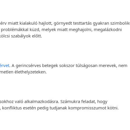
csérv miatt kialakuló hajlott, görnyedt testtartás gyakran szimboli
lcsi problémákkal küzd, melyek miatt meghajolni, megalázkodni
lcsi szabályok előtt.
érvet
. A gerincsérves betegek sokszor túlságosan merevek, nem
metlen élethelyzeteken.
sokhoz való alkalmazkodásra. Számukra feladat, hogy
 konfliktus esetén pedig tudjanak kompromisszumot kötni.