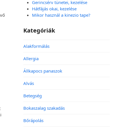
Gerincsérv tünetei, kezelése
Hátfájás okai, kezelése
Mikor használ a kinezio tape?
évő
Kategóriák
Alakformálás
Allergia
Állkapocs panaszok
Alvás
Betegség
Bokaszalag szakadás
t
i
Bőrápolás