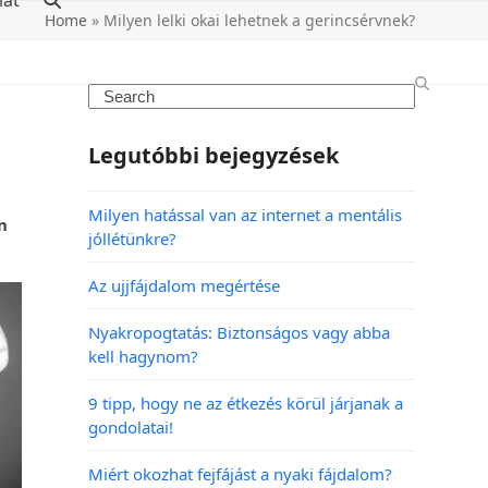
lat
Home
»
Milyen lelki okai lehetnek a gerincsérvnek?
Legutóbbi bejegyzések
Milyen hatással van az internet a mentális
n
jóllétünkre?
Az ujjfájdalom megértése
Nyakropogtatás: Biztonságos vagy abba
kell hagynom?
9 tipp, hogy ne az étkezés körül járjanak a
gondolatai!
Miért okozhat fejfájást a nyaki fájdalom?