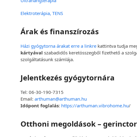
Ultrahangterápia
Elektroterápia, TENS
Árak és finanszírozás
Házi gyógytorna árakat erre a linkre
kattintva tudja me
kártyával
szabadidős keretösszegből fizethető a szolgál
szolgáltatásunk számlája.
Jelentkezés gyógytornára
Tel: 06-30-190-7315
Email:
arthuman@arthuman.hu
Időpont foglalás
:
https://arthuman.vibrohome.hu
/
Otthoni megoldások – gerinctor