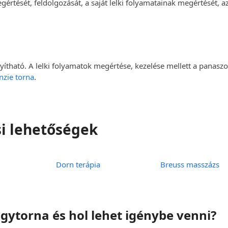
értését, feldolgozását, a saját lelki folyamatainak megértését, a
ítható. A lelki folyamatok megértése, kezelése mellett a panaszo
zie torna
.
i lehetőségek
Dorn terápia
Breuss masszázs
ytorna és hol lehet igénybe venni?