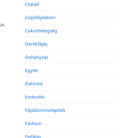
Család
Csípőfájdalom
kus
Cukorbetegség
Derékfájás
Dohányzás
Egyéb
Életmód
Emésztés
Fájdalomcsillapítás
Fashion
Fejfájás