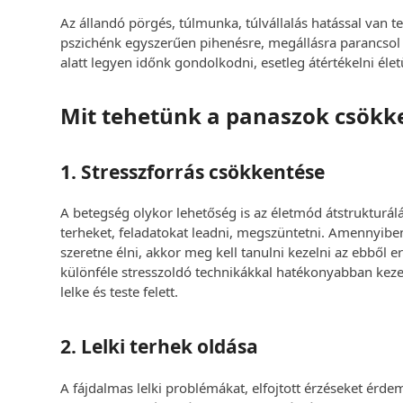
Az állandó pörgés, túlmunka, túlvállalás hatással van t
pszichénk egyszerűen pihenésre, megállásra parancsol 
alatt legyen időnk gondolkodni, esetleg átértékelni élet
Mit tehetünk a panaszok csökk
1. Stresszforrás csökkentése
A betegség olykor lehetőség is az életmód átstrukturá
terheket, feladatokat leadni, megszüntetni. Amennyiben
szeretne élni, akkor meg kell tanulni kezelni az ebből 
különféle stresszoldó technikákkal hatékonyabban kezel
lelke és teste felett.
2. Lelki terhek oldása
A fájdalmas lelki problémákat, elfojtott érzéseket érdem