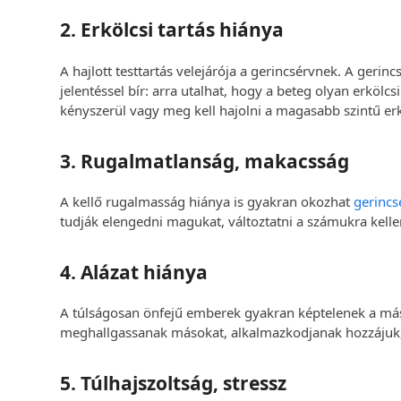
2. Erkölcsi tartás hiánya
A hajlott testtartás velejárója a gerincsérvnek. A gerin
jelentéssel bír: arra utalhat, hogy a beteg olyan erkö
kényszerül vagy meg kell hajolni a magasabb szintű erkö
3. Rugalmatlanság, makacsság
A kellő rugalmasság hiánya is gyakran okozhat
gerincs
tudják elengedni magukat, változtatni a számukra kelle
4. Alázat hiánya
A túlságosan önfejű emberek gyakran képtelenek a má
meghallgassanak másokat, alkalmazkodjanak hozzájuk,
5. Túlhajszoltság, stressz