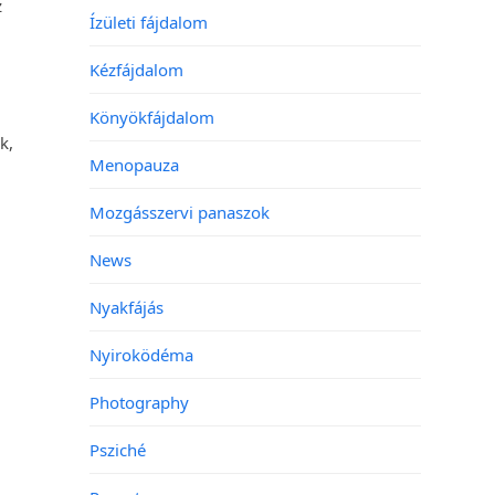
z
Ízületi fájdalom
Kézfájdalom
Könyökfájdalom
k,
Menopauza
Mozgásszervi panaszok
News
Nyakfájás
Nyiroködéma
Photography
Psziché