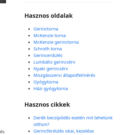
Hasznos oldalak
Gerinctorna
McKenzie torna
McKenzie gerinctorna
Schroth torna
Gerincerdülés
Lumbális gerincsérv
Nyaki gerincsérv
Mozgásszervi állapotfelmérés
Gyógytorna
Házi gyógytorna
Hasznos cikkek
Derék becsípődés esetén mit tehetünk
otthon?
Gerincferdülés okai, kezelése
 és