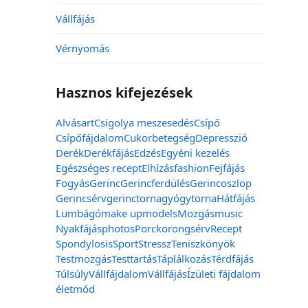
Vállfájás
Vérnyomás
Hasznos kifejezések
Alvás
art
Csigolya meszesedés
Csípő
Csípőfájdalom
Cukorbetegség
Depresszió
Derék
Derékfájás
Edzés
Egyéni kezelés
Egészséges recept
Elhízás
fashion
Fejfájás
Fogyás
Gerinc
Gerincferdülés
Gerincoszlop
Gerincsérv
gerinctorna
gyógytorna
Hátfájás
Lumbágó
make up
models
Mozgás
music
Nyakfájás
photos
Porckorongsérv
Recept
Spondylosis
Sport
Stressz
Teniszkönyök
Testmozgás
Testtartás
Táplálkozás
Térdfájás
Túlsúly
Vállfájdalom
Vállfájás
Ízületi fájdalom
életmód