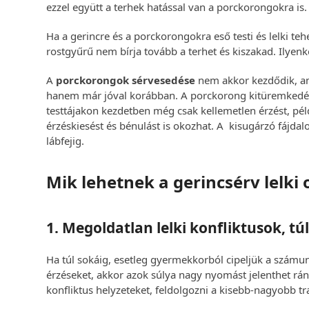
ezzel együtt a terhek hatással van a porckorongokra is.
Ha a gerincre és a porckorongokra eső testi és lelki te
rostgyűrű nem bírja tovább a terhet és kiszakad. Ilyen
A
porckorongok sérvesedése
nem akkor kezdődik, am
hanem már jóval korábban. A porckorong kitüremkedése
testtájakon kezdetben még csak kellemetlen érzést, pé
érzéskiesést és bénulást is okozhat. A kisugárzó fájda
lábfejig.
Mik lehetnek a gerincsérv lelki 
1. Megoldatlan lelki konfliktusok, túl
Ha túl sokáig, esetleg gyermekkorból cipeljük a számun
érzéseket, akkor azok súlya nagy nyomást jelenthet rán
konfliktus helyzeteket, feldolgozni a kisebb-nagyobb tr