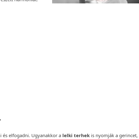
yógytorna
vizsgálattal
ltesse a mozgásszervi panaszait szakemberekkel.
zakterápiás kezelések!
t Foglalok Most
r
i és elfogadni. Ugyanakkor a
lelki terhek
is nyomják a gerincet,