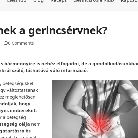
k
Életmód
Blog
Recept
Gerinciskola Klub
Kapcso
tnek a gerincsérvnek?
0 Comments
 s bármennyire is nehéz elfogadni, de a gondolkodásunkba
ról szóló, láthatóvá váló információ.
, betegségükkel
ogy változtassanak
 ez meglehetősen
dolják, hogy
gyes embereket
,
r a betegség
etegség célja
nem
gatartásra és
lveszett harmóniát.