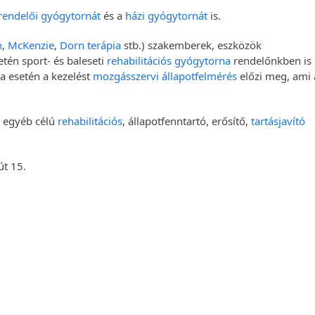
rendelői gyógytornát
és a
házi gyógytornát
is.
h
,
McKenzie
,
Dorn terápia
stb.) szakemberek, eszközök
tén sport- és baleseti
rehabilitációs gyógytorna
rendelőnkben is
a esetén a kezelést
mozgásszervi állapotfelmérés
előzi meg, ami 
s egyéb célú
rehabilitációs
, állapotfenntartó, erősítő,
tartásjavító
út 15.