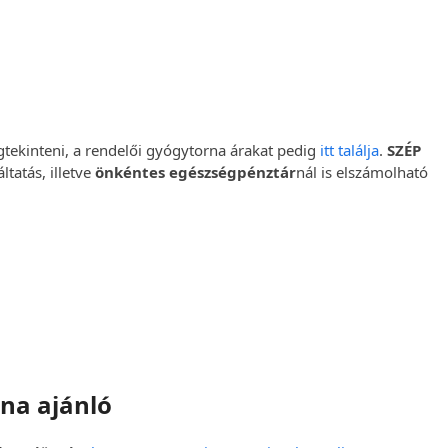
gtekinteni, a rendelői gyógytorna árakat pedig
itt találja
.
SZÉP
tatás, illetve
önkéntes egészségpénztár
nál is elszámolható
na ajánló