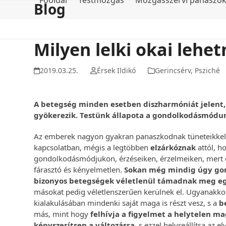
Főoldal
Testmozgás
Mozgásszervi panaszo
Blog
Skip
to
content
Milyen lelki okai lehe
2019.03.25.
Érsek Ildikó
Gerincsérv
,
Psziché
A betegség minden esetben diszharmóniát jelent,
gyökerezik. Testünk állapota a gondolkodásmódunk
Az emberek nagyon gyakran panaszkodnak tüneteikkel
kapcsolatban, mégis a legtöbben
elzárkóznak
attól, h
gondolkodásmódjukon, érzéseiken, érzelmeiken, mert
fárasztó és kényelmetlen.
Sokan még mindig úgy gon
bizonyos betegségek véletlenül támadnak meg e
másokat pedig véletlenszerűen kerülnek el. Ugyanakko
kialakulásában mindenki saját maga is részt vesz, s a
b
más, mint hogy
felhívja a figyelmet a helytelen ma
kényszerítsen a változásra
, s ezzel helyreállítsa az e