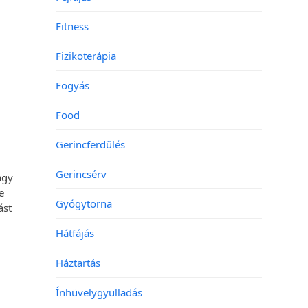
Fitness
Fizikoterápia
Fogyás
Food
Gerincferdülés
Gerincsérv
agy
ve
Gyógytorna
ást
Hátfájás
Háztartás
Ínhüvelygyulladás