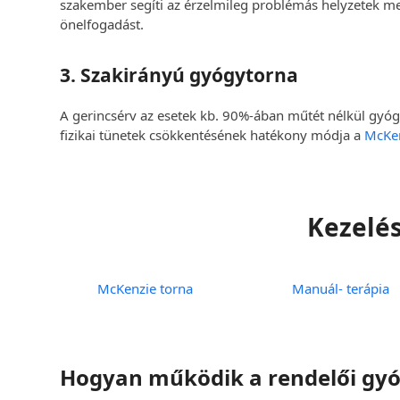
szakember segíti az érzelmileg problémás helyzetek meg
önelfogadást.
3. Szakirányú gyógytorna
A gerincsérv az esetek kb. 90%-ában műtét nélkül gyógy
fizikai tünetek csökkentésének hatékony módja a
McKen
Kezelés
McKenzie torna
Manuál- terápia
Hogyan működik a rendelői gyóg