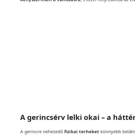
Egyéni G
Előzze meg és keze
Hatékony, modern s
Időponto
A gerincsérv lelki okai – a hátté
A gerincre nehezedő
fizikai terheket
könnyebb belátn