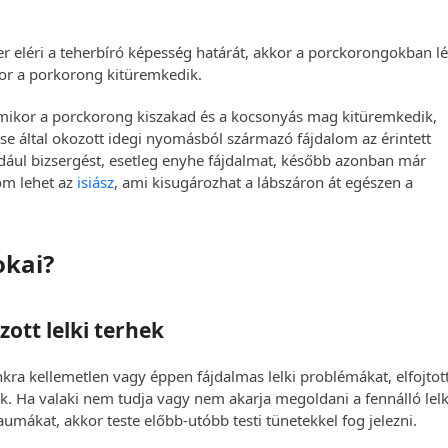
her eléri a teherbíró képesség határát, akkor a porckorongokban l
kor a porkorong kitüremkedik.
ikor a porckorong kiszakad és a kocsonyás mag kitüremkedik,
 által okozott idegi nyomásból származó fájdalom az érintett
ldául bizsergést, esetleg enyhe fájdalmat, később azonban már
lom lehet az
isiász
, ami kisugározhat a lábszáron át egészen a
okai?
zott lelki terhek
kra kellemetlen vagy éppen fájdalmas lelki problémákat, elfojtot
k. Ha valaki nem tudja vagy nem akarja megoldani a fennálló lelk
aumákat, akkor teste előbb-utóbb testi tünetekkel fog jelezni.