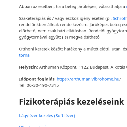
Abban az esetben, ha a beteg járóképes, választhatja a
Szaketerápiás és / vagy eszköz igény esetén (pl.
Schrot
rendelőnkben állnak rendelkezésre. Járóképes beteg ese
előrhető, nem csak házi ellátásban. Rendelői gyógytorn
gyógytornával együtt (is) megvalósítható.
Otthoni keretek között hatékony a műtét előtti, utáni é
torna
.
Helyszín
: Arthuman Központ, 1122 Budapest, Alkotás 
Időpont foglalás
:
https://arthuman.vibrohome.hu
/
Tel: 06-30-190-7315
Fizikoterápiás kezeléseink
Lágylézer kezelés (Soft lézer)