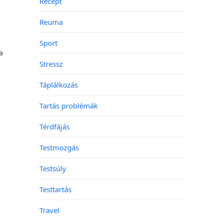
Recept
Reuma
Sport
a
Stressz
Táplálkozás
Tartás problémák
Térdfájás
Testmozgás
Testsúly
Testtartás
Travel