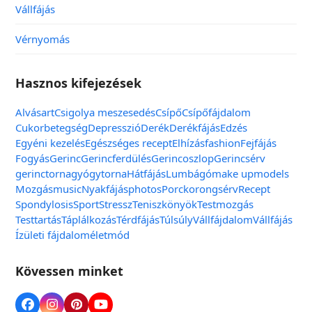
Vállfájás
Vérnyomás
Hasznos kifejezések
Alvás
art
Csigolya meszesedés
Csípő
Csípőfájdalom
Cukorbetegség
Depresszió
Derék
Derékfájás
Edzés
Egyéni kezelés
Egészséges recept
Elhízás
fashion
Fejfájás
Fogyás
Gerinc
Gerincferdülés
Gerincoszlop
Gerincsérv
gerinctorna
gyógytorna
Hátfájás
Lumbágó
make up
models
Mozgás
music
Nyakfájás
photos
Porckorongsérv
Recept
Spondylosis
Sport
Stressz
Teniszkönyök
Testmozgás
Testtartás
Táplálkozás
Térdfájás
Túlsúly
Vállfájdalom
Vállfájás
Ízületi fájdalom
életmód
Kövessen minket