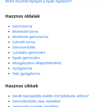
Miért okozhat fejfájást a nyaki fájdalom?
Hasznos oldalak
Gerinctorna
McKenzie torna
McKenzie gerinctorna
Schroth torna
Gerincerdülés
Lumbális gerincsérv
Nyaki gerincsérv
Mozgásszervi állapotfelmérés
Gyógytorna
Házi gyógytorna
Hasznos cikkek
Derék becsípődés esetén mit tehetünk otthon?
Gerincferdülés okai, kezelése
Gerincsérv tünetei, kezelése