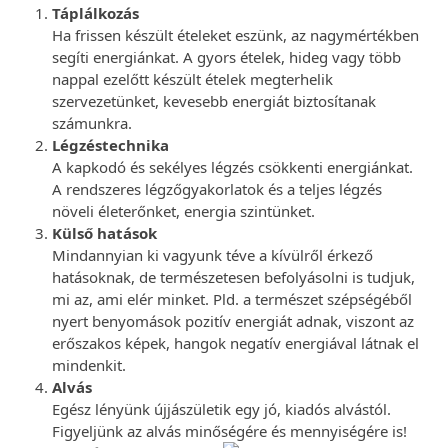
Táplálkozás
Ha frissen készült ételeket eszünk, az nagymértékben
segíti energiánkat. A gyors ételek, hideg vagy több
nappal ezelőtt készült ételek megterhelik
szervezetünket, kevesebb energiát biztosítanak
számunkra.
Légzéstechnika
A kapkodó és sekélyes légzés csökkenti energiánkat.
A rendszeres légzőgyakorlatok és a teljes légzés
növeli életerőnket, energia szintünket.
Külső hatások
Mindannyian ki vagyunk téve a kívülről érkező
hatásoknak, de természetesen befolyásolni is tudjuk,
mi az, ami elér minket. Pld. a természet szépségéből
nyert benyomások pozitív energiát adnak, viszont az
erőszakos képek, hangok negatív energiával látnak el
mindenkit.
Alvás
Egész lényünk újjászületik egy jó, kiadós alvástól.
Figyeljünk az alvás minőségére és mennyiségére is!