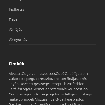
Testtartás
Travel
Vállfájás
Vérnyomás
Címkék
Alvás
art
Csigolya meszesedés
Csípő
Csípőfájdalom
Cukorbetegség
Depresszió
Derék
Derékfájás
Edzés
Egyéni kezelés
Egészséges recept
Elhízás
fashion
Fejfájás
Fogyás
Gerinc
Gerincferdülés
Gerincoszlop
Gerincsérv
gerinctorna
gyógytorna
Hátfájás
Lumbágó
make up
models
Mozgás
music
Nyakfájás
photos
Porckorongsérv
Recept
Spondylosis
Sport
Stressz