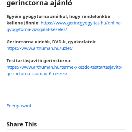
gerinctorna ajánló
Egyéni gyógytorna anélkül, hogy rendelőnkbe
kellene jönnie
:
https://www.gerincgyogyitas.hu/online-
gyogytorna-vizsgalat-kezeles/
Gerinctorna videók, DVD-k, gyakorlatok
:
https://www.arthuman.hu/uzlet/
Testtartásjavító gerinctorna
:
https://www.arthuman.hu/termek/kezdo-testtartasjavito-
gerinctorna-csomag-6-reszes/
Energiaszint
Share This