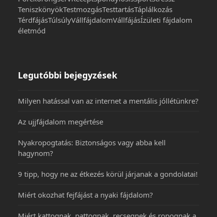
Teniszkönyök
Testmozgás
Testtartás
Táplálkozás
Térdfájás
Túlsúly
Vállfájdalom
Vállfájás
Ízületi fájdalom
életmód
Legutóbbi bejegyzések
Milyen hatással van az internet a mentális jóllétünkre?
Az ujjfájdalom megértése
Nyakropogtatás: Biztonságos vagy abba kell
hagynom?
9 tipp, hogy ne az étkezés körül járjanak a gondolatai!
Miért okozhat fejfájást a nyaki fájdalom?
Miért kattognak, pattognak, recsegnek és ropognak a