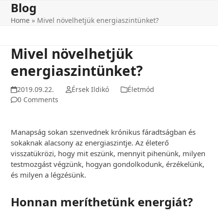
Blog
Skip
to
Home
»
Mivel növelhetjük energiaszintünket?
content
Mivel növelhetjük
energiaszintünket?
2019.09.22.
Érsek Ildikó
Életmód
0 Comments
Manapság sokan szenvednek krónikus fáradtságban és
sokaknak alacsony az energiaszintje. Az életerő
visszatükrözi, hogy mit eszünk, mennyit pihenünk, milyen
testmozgást végzünk, hogyan gondolkodunk, érzékelünk,
és milyen a légzésünk.
Honnan meríthetünk energiát?