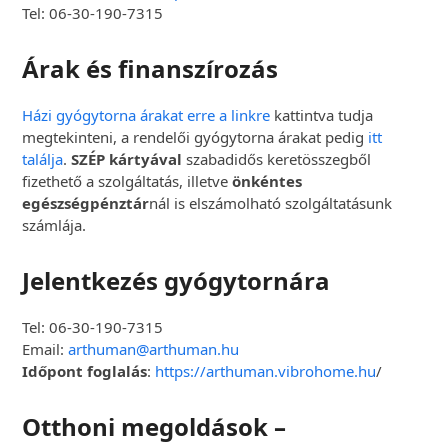
Tel: 06-30-190-7315
Árak és finanszírozás
Házi gyógytorna árakat erre a linkre
kattintva tudja
megtekinteni, a rendelői gyógytorna árakat pedig
itt
találja
.
SZÉP kártyával
szabadidős keretösszegből
fizethető a szolgáltatás, illetve
önkéntes
egészségpénztár
nál is elszámolható szolgáltatásunk
számlája.
Jelentkezés gyógytornára
Tel: 06-30-190-7315
Email:
arthuman@arthuman.hu
Időpont foglalás
:
https://arthuman.vibrohome.hu
/
Otthoni megoldások –