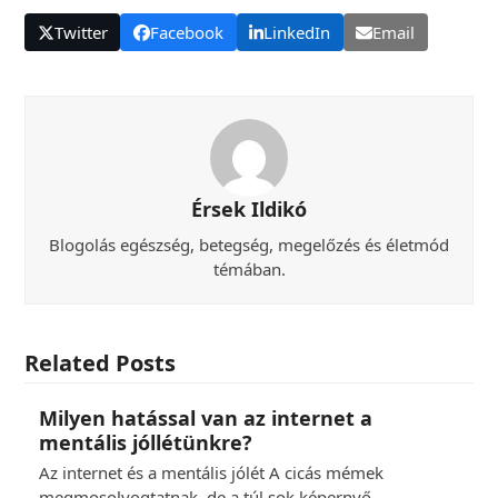
Twitter
Facebook
LinkedIn
Email
Érsek Ildikó
Blogolás egészség, betegség, megelőzés és életmód
témában.
Related Posts
Milyen hatással van az internet a
mentális jóllétünkre?
Az internet és a mentális jólét A cicás mémek
megmosolyogtatnak, de a túl sok képernyő…