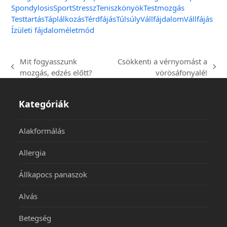
Spondylosis
Sport
Stressz
Teniszkönyök
Testmozgás
Testtartás
Táplálkozás
Térdfájás
Túlsúly
Vállfájdalom
Vállfájás
Ízületi fájdalom
életmód
Mit fogyasszunk
Csökkenti a vérnyomást a
mozgás, edzés előtt?
vörösáfonyalé!
Kategóriák
Alakformálás
Allergia
Állkapocs panaszok
Alvás
Betegség