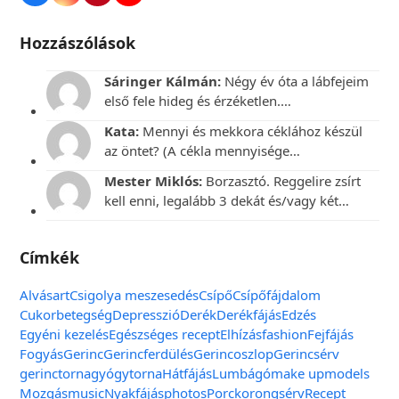
Hozzászólások
Sáringer Kálmán:
Négy év óta a lábfejeim
első fele hideg és érzéketlen.…
Kata:
Mennyi és mekkora céklához készül
az öntet? (A cékla mennyisége…
Mester Miklós:
Borzasztó. Reggelire zsírt
kell enni, legalább 3 dekát és/vagy két…
Címkék
Alvás
art
Csigolya meszesedés
Csípő
Csípőfájdalom
Cukorbetegség
Depresszió
Derék
Derékfájás
Edzés
Egyéni kezelés
Egészséges recept
Elhízás
fashion
Fejfájás
Fogyás
Gerinc
Gerincferdülés
Gerincoszlop
Gerincsérv
gerinctorna
gyógytorna
Hátfájás
Lumbágó
make up
models
Mozgás
music
Nyakfájás
photos
Porckorongsérv
Recept