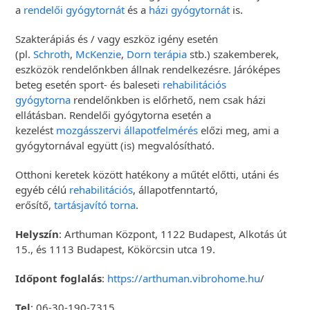
a
rendelői gyógytornát
és a
házi gyógytornát
is.
Szakterápiás és / vagy eszköz igény esetén
(pl.
Schroth
,
McKenzie
,
Dorn terápia
stb.) szakemberek,
eszközök rendelőnkben állnak rendelkezésre. Járóképes
beteg esetén sport- és baleseti
rehabilitációs
gyógytorna
rendelőnkben is előrhető, nem csak házi
ellátásban. Rendelői gyógytorna esetén a
kezelést
mozgásszervi állapotfelmérés
előzi meg, ami a
gyógytornával együtt (is) megvalósítható.
Otthoni keretek között hatékony a műtét előtti, utáni és
egyéb célú
rehabilitációs
, állapotfenntartó,
erősítő,
tartásjavító torna
.
Helyszín
: Arthuman Központ, 1122 Budapest, Alkotás út
15., és 1113 Budapest, Kökörcsin utca 19.
Időpont foglalás
:
https://arthuman.vibrohome.hu
/
Tel
: 06-30-190-7315