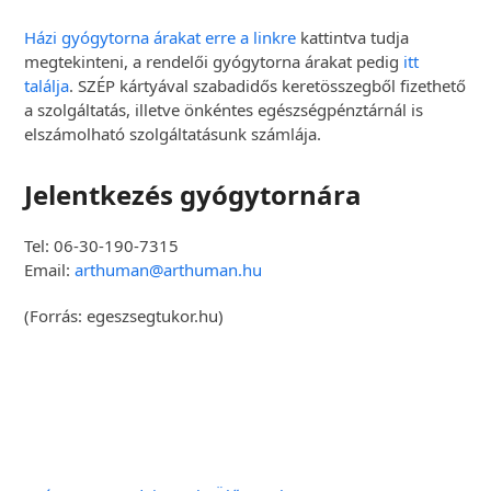
Házi gyógytorna árakat erre a linkre
kattintva tudja
megtekinteni, a rendelői gyógytorna árakat pedig
itt
találja
. SZÉP kártyával szabadidős keretösszegből fizethető
a szolgáltatás, illetve önkéntes egészségpénztárnál is
elszámolható szolgáltatásunk számlája.
Jelentkezés gyógytornára
Tel: 06-30-190-7315
Email:
arthuman@arthuman.hu
(Forrás: egeszsegtukor.hu)