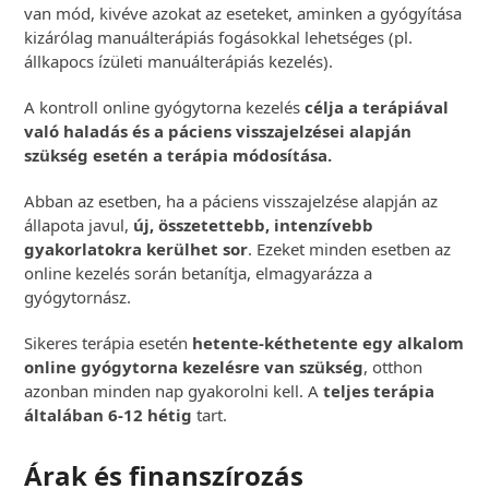
van mód, kivéve azokat az eseteket, aminken a gyógyítása
kizárólag manuálterápiás fogásokkal lehetséges (pl.
állkapocs ízületi manuálterápiás kezelés).
A kontroll online gyógytorna kezelés
célja a terápiával
való haladás és a páciens visszajelzései alapján
szükség esetén a terápia módosítása.
Abban az esetben, ha a páciens visszajelzése alapján az
állapota javul,
új, összetettebb, intenzívebb
gyakorlatokra kerülhet sor
. Ezeket minden esetben az
online kezelés során betanítja, elmagyarázza a
gyógytornász.
Sikeres terápia esetén
hetente-kéthetente egy alkalom
online gyógytorna kezelésre van szükség
, otthon
azonban minden nap gyakorolni kell. A
teljes terápia
általában 6-12 hétig
tart.
Árak és finanszírozás