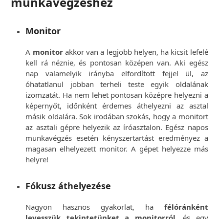
munkavégzéshez
Monitor
A
monitor
akkor van a legjobb helyen, ha kicsit lefelé
kell rá néznie, és pontosan középen van. Aki egész
nap valamelyik irányba elfordított fejjel ül, az
óhatatlanul jobban terheli teste egyik oldalának
izomzatát. Ha nem lehet pontosan középre helyezni a
képernyőt, időnként érdemes áthelyezni az asztal
másik oldalára. Sok irodában szokás, hogy a monitort
az asztali gépre helyezik az íróasztalon. Egész napos
munkavégzés esetén kényszertartást eredményez a
magasan elhelyezett monitor. A gépet helyezze más
helyre!
Fókusz áthelyezése
Nagyon hasznos gyakorlat, ha
félóránként
levesszük tekintetünket a monitorról
, és egy