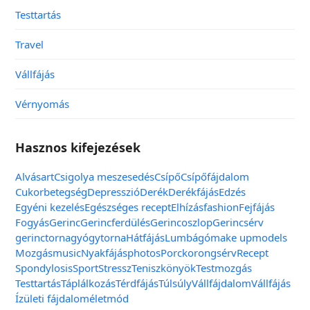
Testtartás
Travel
Vállfájás
Vérnyomás
Hasznos kifejezések
Alvás
art
Csigolya meszesedés
Csípő
Csípőfájdalom
Cukorbetegség
Depresszió
Derék
Derékfájás
Edzés
Egyéni kezelés
Egészséges recept
Elhízás
fashion
Fejfájás
Fogyás
Gerinc
Gerincferdülés
Gerincoszlop
Gerincsérv
gerinctorna
gyógytorna
Hátfájás
Lumbágó
make up
models
Mozgás
music
Nyakfájás
photos
Porckorongsérv
Recept
Spondylosis
Sport
Stressz
Teniszkönyök
Testmozgás
Testtartás
Táplálkozás
Térdfájás
Túlsúly
Vállfájdalom
Vállfájás
Ízületi fájdalom
életmód