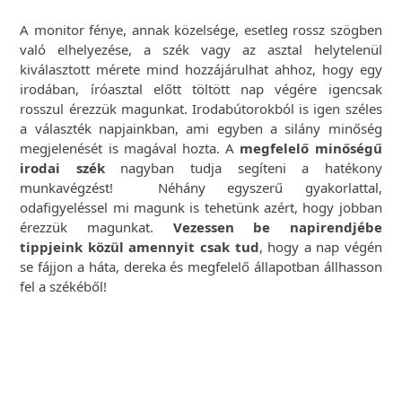
A monitor fénye, annak közelsége, esetleg rossz szögben
való elhelyezése, a szék vagy az asztal helytelenül
kiválasztott mérete mind hozzájárulhat ahhoz, hogy egy
irodában, íróasztal előtt töltött nap végére igencsak
rosszul érezzük magunkat. Irodabútorokból is igen széles
a választék napjainkban, ami egyben a silány minőség
megjelenését is magával hozta. A
megfelelő minőségű
irodai szék
nagyban tudja segíteni a hatékony
munkavégzést! Néhány egyszerű gyakorlattal,
odafigyeléssel mi magunk is tehetünk azért, hogy jobban
érezzük magunkat.
Vezessen be napirendjébe
tippjeink közül amennyit csak tud
, hogy a nap végén
se fájjon a háta, dereka és megfelelő állapotban állhasson
fel a székéből!