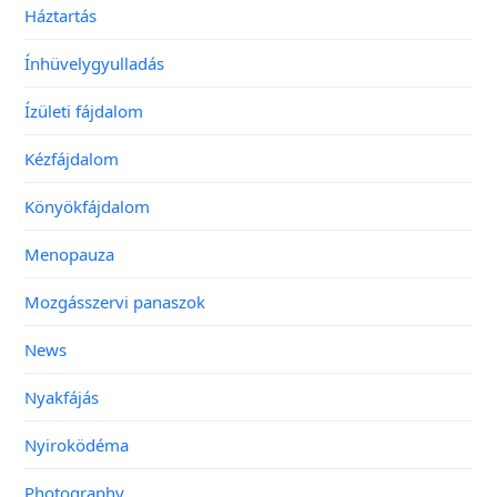
Háztartás
Ínhüvelygyulladás
Ízületi fájdalom
Kézfájdalom
Könyökfájdalom
Menopauza
Mozgásszervi panaszok
News
Nyakfájás
Nyiroködéma
Photography