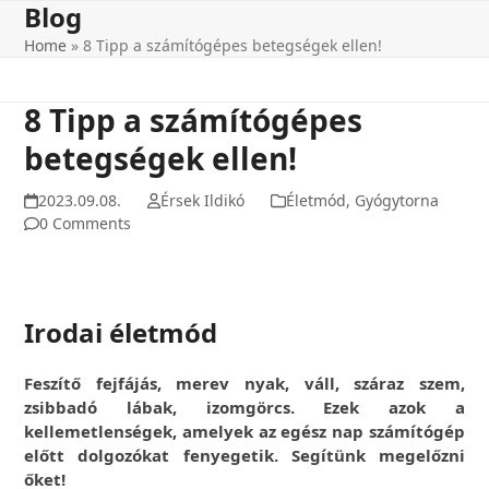
Blog
Skip
to
Home
»
8 Tipp a számítógépes betegségek ellen!
content
8 Tipp a számítógépes
betegségek ellen!
2023.09.08.
Érsek Ildikó
Életmód
,
Gyógytorna
0 Comments
Irodai életmód
Feszítő fejfájás, merev nyak, váll, száraz szem,
zsibbadó lábak, izomgörcs. Ezek azok a
kellemetlenségek, amelyek az egész nap számítógép
előtt dolgozókat fenyegetik. Segítünk megelőzni
őket!