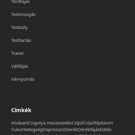
Térdfájás
Testmozgás
Testsúly
Testtartás
Travel
Vállfájás
Vérnyomás
Címkék
Alvás
art
Csigolya meszesedés
Csípő
Csípőfájdalom
Cukorbetegség
Depresszió
Derék
Derékfájás
Edzés