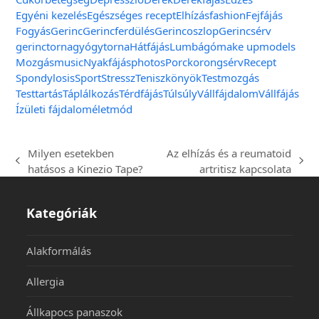
Egyéni kezelés
Egészséges recept
Elhízás
fashion
Fejfájás
Fogyás
Gerinc
Gerincferdülés
Gerincoszlop
Gerincsérv
gerinctorna
gyógytorna
Hátfájás
Lumbágó
make up
models
Mozgás
music
Nyakfájás
photos
Porckorongsérv
Recept
Spondylosis
Sport
Stressz
Teniszkönyök
Testmozgás
Testtartás
Táplálkozás
Térdfájás
Túlsúly
Vállfájdalom
Vállfájás
Ízületi fájdalom
életmód
Milyen esetekben
Az elhízás és a reumatoid
hatásos a Kinezio Tape?
artritisz kapcsolata
Kategóriák
Alakformálás
Allergia
Állkapocs panaszok