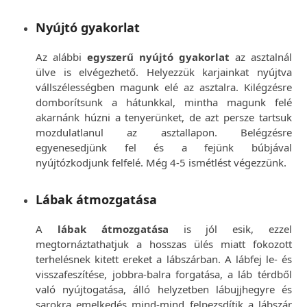
Nyújtó gyakorlat
Az alábbi
egyszerű nyújtó gyakorlat
az asztalnál
ülve is elvégezhető. Helyezzük karjainkat nyújtva
vállszélességben magunk elé az asztalra. Kilégzésre
domborítsunk a hátunkkal, mintha magunk felé
akarnánk húzni a tenyerünket, de azt persze tartsuk
mozdulatlanul az asztallapon. Belégzésre
egyenesedjünk fel és a fejünk búbjával
nyújtózkodjunk felfelé. Még 4-5 ismétlést végezzünk.
Lábak átmozgatása
A
lábak átmozgatása
is jól esik, ezzel
megtornáztathatjuk a hosszas ülés miatt fokozott
terhelésnek kitett ereket a lábszárban. A lábfej le- és
visszafeszítése, jobbra-balra forgatása, a láb térdből
való nyújtogatása, álló helyzetben lábujjhegyre és
sarokra emelkedés mind-mind felpezsdítik a lábszár