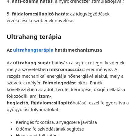
4.
anti-ödéma hatás
, a nyirokrendszer stimulációjával;
5.
fájdalomcsillapító hatás
: az idegvégződések
érzékelési küszöbének növelése.
Ultrahang terápia
Az
ultrahangterápia
hatásmechanizmusa
Az
ultrahang sugár
hatására a sejtek rezegni kezdenek,
mely a szövetekben
mikromasszázs
t eredményez. A
rezgés mechanikai energiája hőenergiává alakul, mely a
szövetek mélyén
felmelegedést
okoz. Ennek
következtében az adott terület keringése, oxigén ellátása
fokozódik, ami
izom-,
heglazító
,
fájdalomcsillapító
hatású, ezzel felgyorsítva a
gyógyulási folyamatokat.
Keringés fokozása, anyagcsere javítása
Ödéma felszívódásának segítése
Hegszövet fellazítása