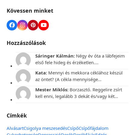
Kövessen minket
Hozzászólások
Sáringer Kálmán:
Négy év óta a lábfejeim
első fele hideg és érzéketlen.…
Kata:
Mennyi és mekkora céklához készül
az öntet? (A cékla mennyisége…
Mester Miklós:
Borzasztó. Reggelire zsírt
kell enni, legalább 3 dekát és/vagy két…
Címkék
Alvás
art
Csigolya meszesedés
Csípő
Csípőfájdalom
Cukorbetegség
Depresszió
Derék
Derékfájás
Edzés