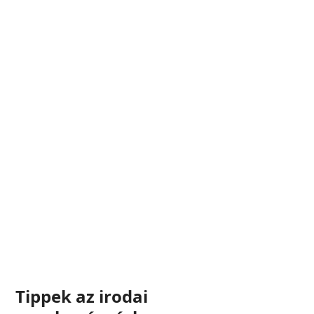
Egyéni Gyógytorna
vizsgálattal
Előzze meg és kezeltesse a mozgásszervi
panaszait szakemberekkel. Hatékony,
modern szakterápiás kezelések!
Időpontot Foglalok
Most
Tippek az irodai