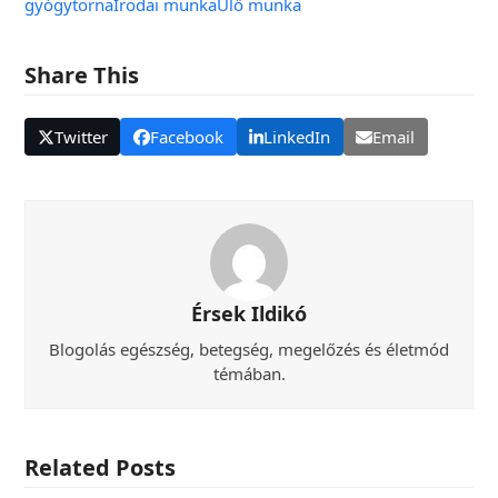
gyógytorna
Irodai munka
Ülő munka
Share This
Twitter
Facebook
LinkedIn
Email
Érsek Ildikó
Blogolás egészség, betegség, megelőzés és életmód
témában.
Related Posts