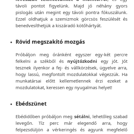
távoli pontot figyelünk. Majd jó néhány gyors
pislogás után megint egy távoli pontra fókuszálunk.
Ezzel oldhatjuk a szemizmok görcsös feszülését és
benedvesíthetjük a kiszáradó kötőhártyát.
Rövid megszakító mozgás
Próbáljon meg óránként egyszer egy-két percre
felkelni a székből és
nyújtózkodni
egy jót. Jót
tesznek ilyenkor a fej- és vállkörzések, ügyelve arra,
hogy lassú, megfontolt mozdulatokkal végezzük. Ha
munkatársai előtt kellemetlennek érzi ezeket a
mozdulatokat, keressen egy nyugalmas helyet!
Ebédszünet
Ebédidőben próbáljon meg
sétálni
, lehetőleg szabad
levegőn. Tíz perc már elegendő arra, hogy
felpezsdüljön a vérkeringés és agyunk megfelelő