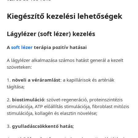
Kiegészítő kezelési lehetőségek
Lágylézer (soft lézer) kezelés
A
soft lézer
terápia pozitív hatásai
A lágylézer alkalmazása számos hatást generál a kezelt
szöveteken:
1.
növeli a véráramlást
: a kapillárisok és artériák
tágítása;
2.
biostimuláció
: szövet-regeneráció, proteinszintézis
stimulációja, ATP előállítás stimulációja, fibroblast mitózis
stimulációja, kollagén és elasztin növelése;
3.
gyulladáscsökkentő hatás
;