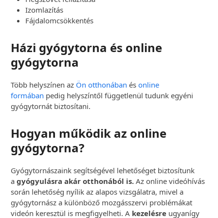
Izomlazítás
Fájdalomcsökkentés
Házi gyógytorna és online
gyógytorna
Több helyszínen az
Ön otthonában
és
online
formában
pedig helyszíntől függetlenül tudunk egyéni
gyógytornát biztosítani.
Hogyan működik az online
gyógytorna?
Gyógytornászaink segítségével lehetőséget biztosítunk
a
gyógyulásra akár otthonából is.
Az online videóhívás
során lehetőség nyílik az alapos vizsgálatra, mivel a
gyógytornász a különböző mozgásszervi problémákat
videón keresztül is megfigyelheti. A
kezelésre
ugyanígy