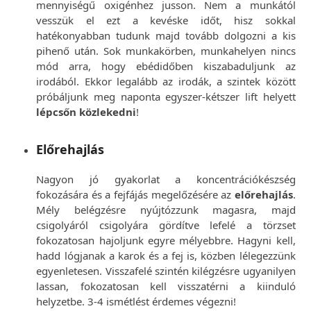
mennyiségű oxigénhez jusson. Nem a munkától
vesszük el ezt a kevéske időt, hisz sokkal
hatékonyabban tudunk majd tovább dolgozni a kis
pihenő után. Sok munkakörben, munkahelyen nincs
mód arra, hogy ebédidőben kiszabaduljunk az
irodából. Ekkor legalább az irodák, a szintek között
próbáljunk meg naponta egyszer-kétszer lift helyett
lépcsőn közlekedni
!
Előrehajlás
Nagyon jó gyakorlat a koncentrációkészség
fokozására és a fejfájás megelőzésére az
előrehajlás
.
Mély belégzésre nyújtózzunk magasra, majd
csigolyáról csigolyára gördítve lefelé a törzset
fokozatosan hajoljunk egyre mélyebbre. Hagyni kell,
hadd lógjanak a karok és a fej is, közben lélegezzünk
egyenletesen. Visszafelé szintén kilégzésre ugyanilyen
lassan, fokozatosan kell visszatérni a kiinduló
helyzetbe. 3-4 ismétlést érdemes végezni!