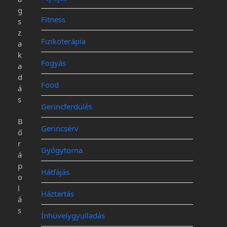
g
Fitness
s
z
Fizikoterápia
a
k
Fogyás
a
d
Food
á
s
Gerincferdülés
B
Gerincsérv
ő
r
Gyógytorna
á
p
Hátfájás
o
l
Háztartás
á
s
Ínhüvelygyulladás