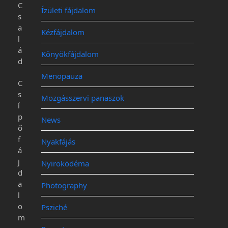
C
Ízületi fájdalom
s
a
Kézfájdalom
l
á
Könyökfájdalom
d
Menopauza
C
s
Mozgásszervi panaszok
í
p
News
ő
f
Nyakfájás
á
j
Nyiroködéma
d
a
Photography
l
o
Psziché
m