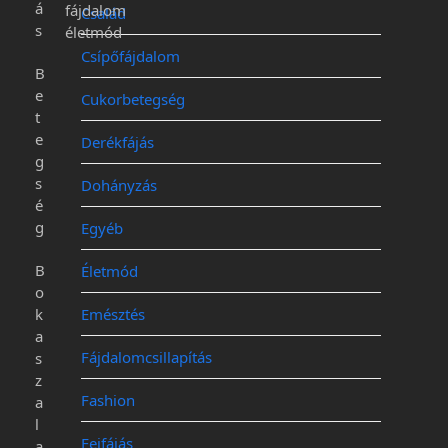
á
fájdalom
Család
s
életmód
Csípőfájdalom
B
e
Cukorbetegség
t
e
Derékfájás
g
s
Dohányzás
é
g
Egyéb
B
Életmód
o
k
Emésztés
a
Fájdalomcsillapítás
s
z
Fashion
a
l
Fejfájás
a