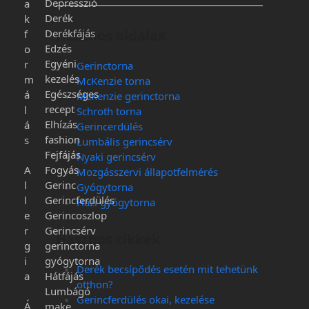
Depresszió
a
Derék
k
Derékfájás
Hasznos oldalak
f
Edzés
o
Egyéni
r
Gerinctorna
kezelés
m
McKenzie torna
Egészséges
á
McKenzie gerinctorna
recept
l
Schroth torna
Elhízás
á
Gerincerdülés
fashion
s
Lumbális gerincsérv
Fejfájás
Nyaki gerincsérv
A
Fogyás
Mozgásszervi állapotfelmérés
l
Gerinc
Gyógytorna
l
Gerincferdülés
Házi gyógytorna
e
Gerincoszlop
r
Gerincsérv
Hasznos cikkek
g
gerinctorna
i
gyógytorna
Derék becsípődés esetén mit tehetünk
a
Hátfájás
otthon?
Lumbágó
Gerincferdülés okai, kezelése
Á
make