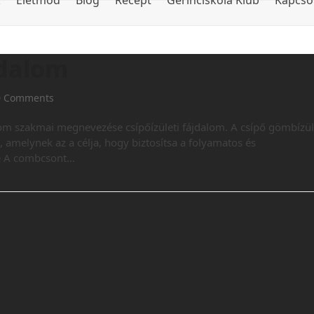
k
Életmód
Blog
Recept
Gerinciskola Klub
Kapcso
jdalom
0 Comments
m szakmai megnevezése csípőízületi fájdalom. A csípő gömbízül
amelynek az a célja, hogy biztosítsa a folyamatos és
se A combcsont…