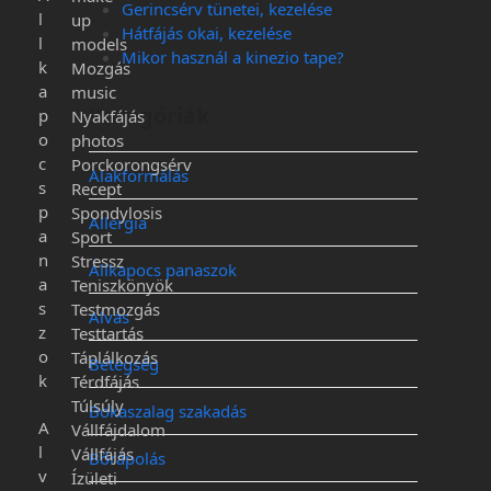
Gerincsérv tünetei, kezelése
l
up
Hátfájás okai, kezelése
l
models
Mikor használ a kinezio tape?
k
Mozgás
a
music
Kategóriák
p
Nyakfájás
o
photos
c
Porckorongsérv
Alakformálás
s
Recept
p
Spondylosis
Allergia
a
Sport
n
Stressz
Állkapocs panaszok
a
Teniszkönyök
s
Testmozgás
Alvás
z
Testtartás
o
Táplálkozás
Betegség
k
Térdfájás
Túlsúly
Bokaszalag szakadás
A
Vállfájdalom
l
Vállfájás
Bőrápolás
v
Ízületi