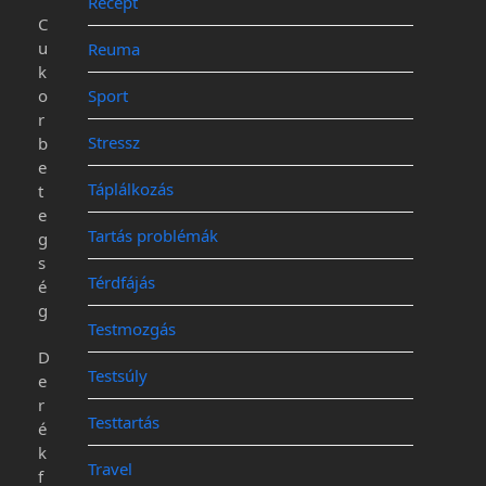
Recept
C
u
Reuma
k
o
Sport
r
Stressz
b
e
Táplálkozás
t
e
Tartás problémák
g
s
Térdfájás
é
g
Testmozgás
D
Testsúly
e
r
Testtartás
é
k
Travel
f