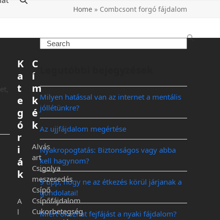
lat
Home
»
Combcsont forgó fájdalom
K
C
Legutóbbi bejegyzések
a
í
t
m
et,
Milyen hatással van az internet a mentális
e
k
jóllétünkre?
g
é
ó
k
Az ujjfájdalom megértése
r
Alvás
i
Nyakropogtatás: Biztonságos vagy abba
art
á
kell hagynom?
Csigolya
k
meszesedés
9 tipp, hogy ne az étkezés körül járjanak a
Csípő
gondolatai!
Csípőfájdalom
A
Cukorbetegség
l
Miért okozhat fejfájást a nyaki fájdalom?