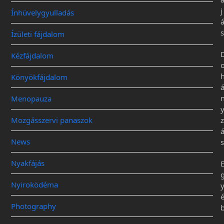
j
Ínhüvelygyulladás
s
Ízületi fájdalom
Kézfájdalom
Könyökfájdalom
Menopauza
Mozgásszervi panaszok
z
News
s
Nyakfájás
Nyiroködéma
Photography