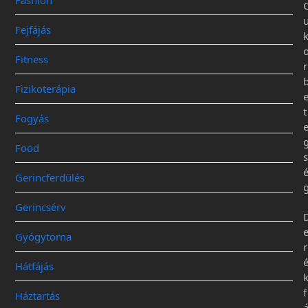
Fashion
Fejfájás
Fitness
r
Fizikoterápia
t
Fogyás
Food
s
Gerincferdülés
Gerincsérv
Gyógytorna
r
Hátfájás
f
Háztartás