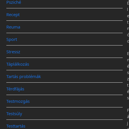
Psziché
l
Recept
t
Reuma
Sport
Stressz
Táplálkozás
s
Tartás problémák
z
t
Térdfájás
s
Testmozgás
Testsúly
j
Testtartás