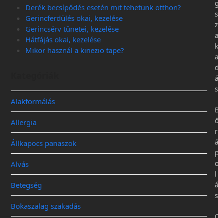
Derék becsípődés esetén mit tehetünk otthon?
s
Gerincferdülés okai, kezelése
z
Gerincsérv tünetei, kezelése
Hátfájás okai, kezelése
Mikor használ a kinezio tape?
Kategóriák
s
Alakformálás
Allergia
r
Állkapocs panaszok
Alvás
l
Betegség
s
Bokaszalag szakadás