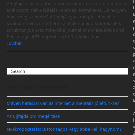
l
A fejfájásnak különböző típusai ismertek, szinte mindenki
l
találkozott már a fejfájás valamely formájával. De hogyan
lehet megszüntetni? A fejfájás gyakran placebóval is
kiválóan megszüntethető - állítják holland kutatók, akik
tanulmányuk eredményeit a Journal of Manipulative and
Physiological Therapeutics című folyóiratban…
c
Tovább
s
s
Legutóbbi bejegyzések
z
Milyen hatással van az internet a mentális jóllétünkre?
Az ujjfájdalom megértése
l
Nyakropogtatás: Biztonságos vagy abba kell hagynom?