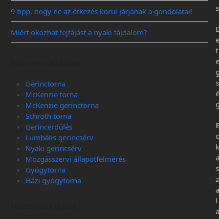
s
9 tipp, hogy ne az étkezés körül járjanak a gondolatai!
Miért okozhat fejfájást a nyaki fájdalom?
t
Hasznos oldalak
s
Gerinctorna
McKenzie torna
McKenzie gerinctorna
Schroth torna
Gerincerdülés
Lumbális gerincsérv
Nyaki gerincsérv
Mozgásszervi állapotfelmérés
s
Gyógytorna
z
Házi gyógytorna
l
Hasznos cikkek