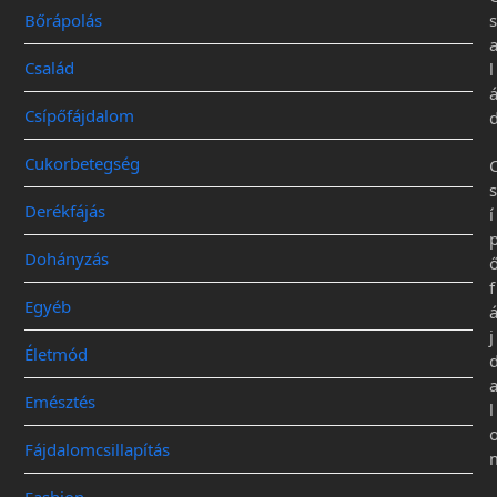
Bőrápolás
s
Család
l
Csípőfájdalom
Cukorbetegség
s
Derékfájás
í
Dohányzás
f
Egyéb
j
Életmód
Emésztés
l
Fájdalomcsillapítás