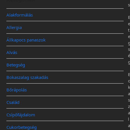
s
Alakformálás
Allergia
t
Állkapocs panaszok
s
Alvás
Betegség
Bokaszalag szakadás
Bőrápolás
s
Család
z
Csípőfájdalom
l
Cukorbetegség