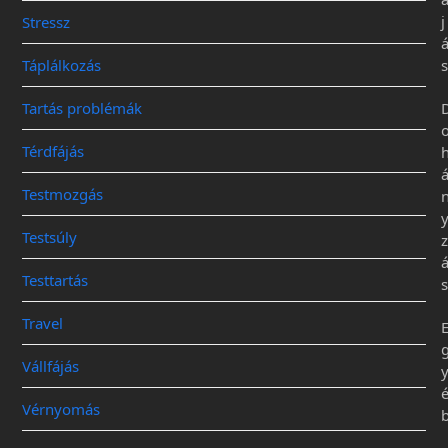
j
Stressz
Táplálkozás
s
Tartás problémák
Térdfájás
Testmozgás
Testsúly
z
Testtartás
s
Travel
Vállfájás
Vérnyomás