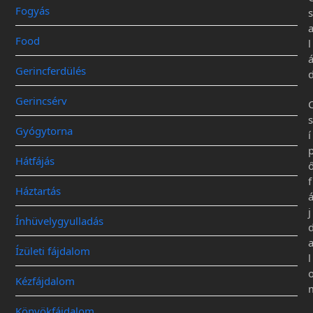
Fogyás
s
Food
l
Gerincferdülés
Gerincsérv
s
Gyógytorna
í
Hátfájás
f
Háztartás
j
Ínhüvelygyulladás
Ízületi fájdalom
l
Kézfájdalom
Könyökfájdalom