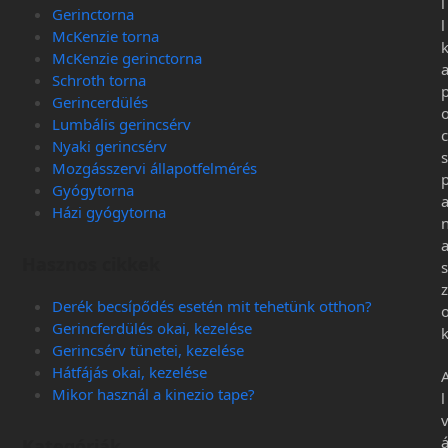
l
Gerinctorna
l
McKenzie torna
McKenzie gerinctorna
Schroth torna
Gerincerdülés
Lumbális gerincsérv
c
Nyaki gerincsérv
s
Mozgásszervi állapotfelmérés
Gyógytorna
Házi gyógytorna
Hasznos cikkek
s
z
Derék becsípődés esetén mit tehetünk otthon?
Gerincferdülés okai, kezelése
Gerincsérv tünetei, kezelése
Hátfájás okai, kezelése
Mikor használ a kinezio tape?
l
Kategóriák