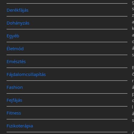
s
Derékfájás
z
Dohányzás
Egyéb
Életmód
s
Emésztés
Fájdalomcsillapítás
r
Fashion
Fejfájás
l
Fitness
s
Fizikoterápia