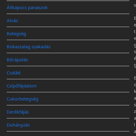
s
Állkapocs panaszok
Alvás
t
Betegség
Bokaszalag szakadás
s
Bőrápolás
Család
Csípőfájdalom
Cukorbetegség
s
z
Derékfájás
l
Dohányzás