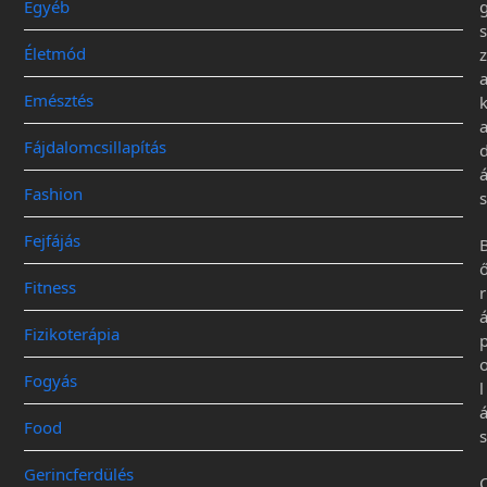
Egyéb
s
Életmód
z
Emésztés
Fájdalomcsillapítás
Fashion
s
Fejfájás
Fitness
r
Fizikoterápia
Fogyás
l
Food
s
Gerincferdülés