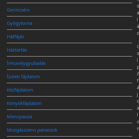
s
Gerincsérv
l
Gyógytorna
Hátfájás
Háztartás
s
í
Ínhüvelygyulladás
Ízületi fájdalom
f
Kézfájdalom
j
Könyökfájdalom
l
Menopauza
Mozgásszervi panaszok