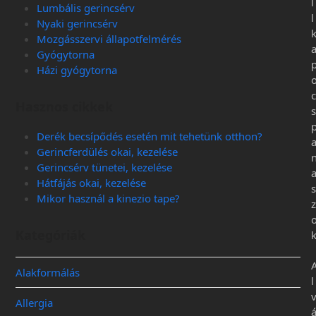
l
Lumbális gerincsérv
l
Nyaki gerincsérv
Mozgásszervi állapotfelmérés
Gyógytorna
Házi gyógytorna
c
Hasznos cikkek
s
Derék becsípődés esetén mit tehetünk otthon?
Gerincferdülés okai, kezelése
Gerincsérv tünetei, kezelése
Hátfájás okai, kezelése
s
Mikor használ a kinezio tape?
z
Kategóriák
Alakformálás
l
Allergia