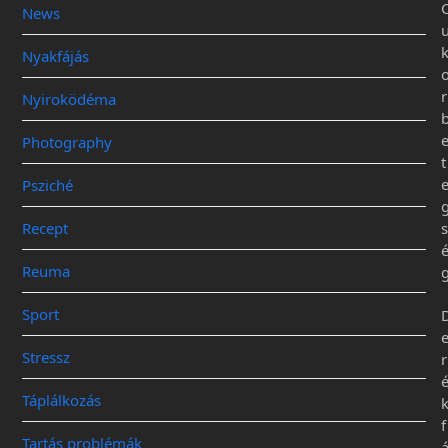
News
Nyakfájás
r
Nyiroködéma
Photography
t
Psziché
Recept
s
Reuma
Sport
Stressz
r
Táplálkozás
f
Tartás problémák