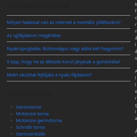
Legutóbbi bejegyzések
f
Milyen hatással van az internet a mentális jóllétünkre?
r
Az ujjfájdalom megértése
l
Nyakropogtatás: Biztonságos vagy abba kell hagynom?
s
9 tipp, hogy ne az étkezés körül járjanak a gondolatai!
Miért okozhat fejfájást a nyaki fájdalom?
l
l
Hasznos oldalak
r
Gerinctorna
i
McKenzie torna
McKenzie gerinctorna
Schroth torna
Gerincerdülés