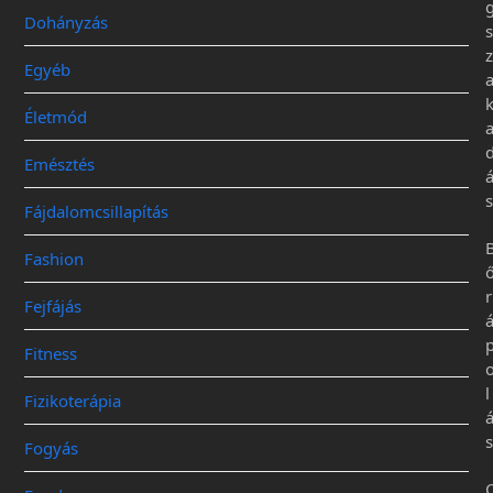
Dohányzás
s
z
Egyéb
Életmód
Emésztés
s
Fájdalomcsillapítás
Fashion
r
Fejfájás
Fitness
l
Fizikoterápia
s
Fogyás