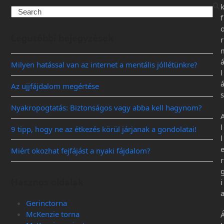
f
Legutóbbi bejegyzések
r
Milyen hatással van az internet a mentális jóllétünkre?
l
Az ujjfájdalom megértése
s
Nyakropogtatás: Biztonságos vagy abba kell hagynom?
l
9 tipp, hogy ne az étkezés körül járjanak a gondolatai!
l
Miért okozhat fejfájást a nyaki fájdalom?
r
Hasznos oldalak
i
Gerinctorna
McKenzie torna