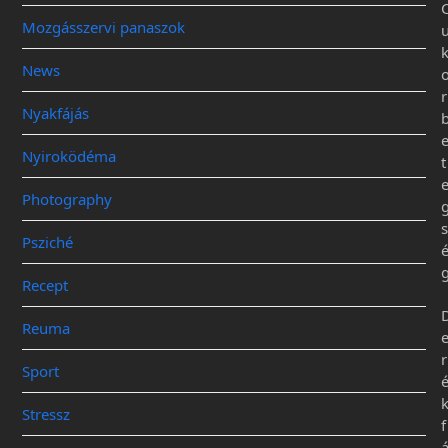
Mozgásszervi panaszok
News
r
Nyakfájás
Nyiroködéma
t
Photography
s
Psziché
Recept
Reuma
r
Sport
Stressz
f