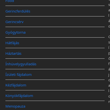
Food
s
Gerincferdülés
l
Gerincsérv
Gyógytorna
s
Hátfájás
í
Háztartás
f
Ínhüvelygyulladás
Ízületi fájdalom
j
Kézfájdalom
l
Könyökfájdalom
Menopauza