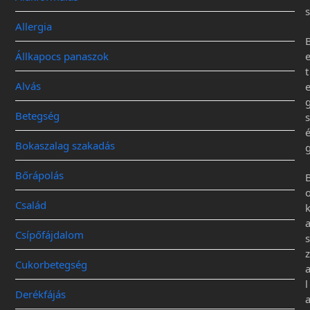
s
Allergia
Állkapocs panaszok
t
Alvás
Betegség
s
Bokaszalag szakadás
Bőrápolás
Család
Csípőfájdalom
s
z
Cukorbetegség
l
Derékfájás