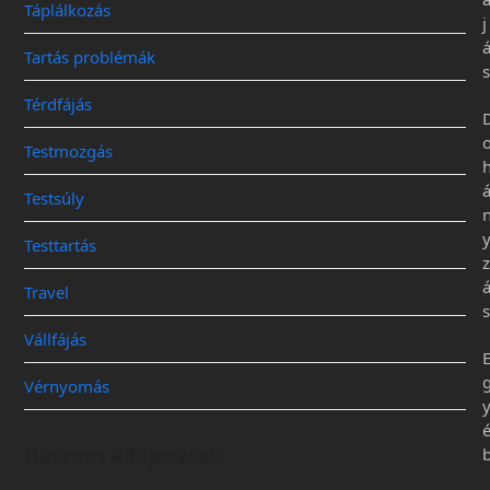
Táplálkozás
j
Tartás problémák
s
Térdfájás
Testmozgás
Testsúly
Testtartás
z
Travel
s
Vállfájás
Vérnyomás
Hasznos kifejezések