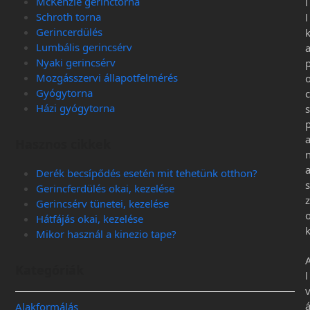
McKenzie gerinctorna
l
Schroth torna
l
Gerincerdülés
Lumbális gerincsérv
Nyaki gerincsérv
Mozgásszervi állapotfelmérés
Gyógytorna
c
Házi gyógytorna
s
Hasznos cikkek
Derék becsípődés esetén mit tehetünk otthon?
s
Gerincferdülés okai, kezelése
z
Gerincsérv tünetei, kezelése
Hátfájás okai, kezelése
Mikor használ a kinezio tape?
Kategóriák
l
Alakformálás