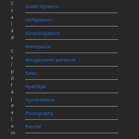
C
Ízületi fájdalom
s
a
Kézfájdalom
l
á
Könyökfájdalom
d
Menopauza
C
s
Mozgásszervi panaszok
í
p
News
ő
f
Nyakfájás
á
j
Nyiroködéma
d
a
Photography
l
o
Psziché
m