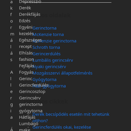
Depresszió
a
Derék
k
Derékfájás
Hasznos oldalak
f
Edzés
o
Egyéni
r
Gerinctorna
kezelés
m
McKenzie torna
Egészséges
á
McKenzie gerinctorna
recept
l
Schroth torna
Elhízás
á
Gerincerdülés
fashion
s
Lumbális gerincsérv
Fejfájás
Nyaki gerincsérv
A
Fogyás
Mozgásszervi állapotfelmérés
l
Gerinc
Gyógytorna
l
Gerincferdülés
Házi gyógytorna
e
Gerincoszlop
r
Gerincsérv
Hasznos cikkek
g
gerinctorna
i
gyógytorna
Derék becsípődés esetén mit tehetünk
a
Hátfájás
otthon?
Lumbágó
Gerincferdülés okai, kezelése
Á
make