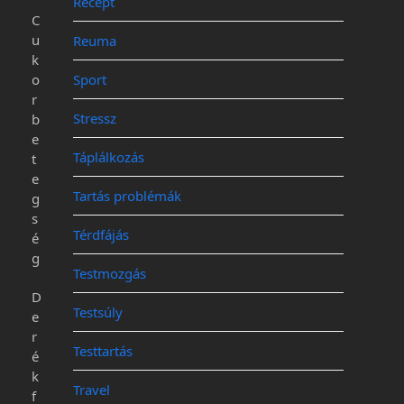
Recept
C
u
Reuma
k
o
Sport
r
Stressz
b
e
Táplálkozás
t
e
Tartás problémák
g
s
Térdfájás
é
g
Testmozgás
D
Testsúly
e
r
Testtartás
é
k
Travel
f