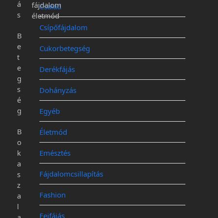
á
fájdalom
Család
s
életmód
Csípőfájdalom
B
e
Cukorbetegség
t
e
Derékfájás
g
s
Dohányzás
é
g
Egyéb
B
Életmód
o
k
Emésztés
a
Fájdalomcsillapítás
s
z
Fashion
a
l
Fejfájás
a