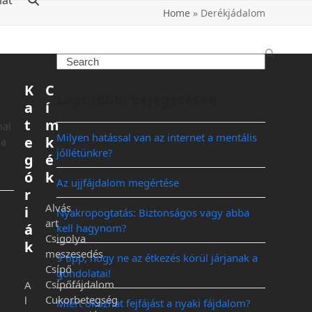
lat
Home
»
Derékjádalom
K
C
Legutóbbi bejegyzések
a
í
t
m
mal
Milyen hatással van az internet a mentális
e
k
 a
jóllétünkre?
g
é
ó
k
Az ujjfájdalom megértése
r
Alvás
i
Nyakropogtatás: Biztonságos vagy abba
art
á
kell hagynom?
Csigolya
k
meszesedés
9 tipp, hogy ne az étkezés körül járjanak a
Csípő
gondolatai!
Csípőfájdalom
A
Cukorbetegség
l
Miért okozhat fejfájást a nyaki fájdalom?