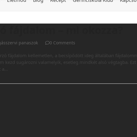
k
Életmód
Blog
Recept
Gerinciskola Klub
Kapcso
ó fájdalom – mi okozza?
ásszervi panaszok
0 Comments
zó fájdalom kellemetlen, a becsípődött ideg általában fájdalom
lom kezd sugározni valamelyik, esetleg mindkét alsó végtagba. Ezt
t a…