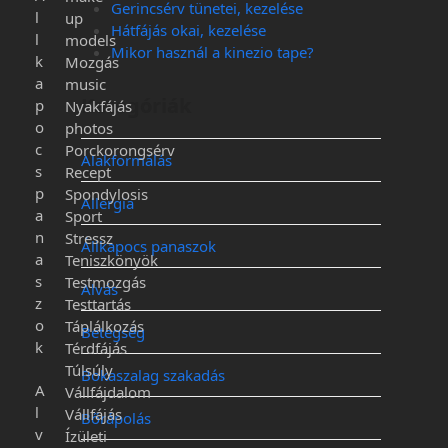
Gerincsérv tünetei, kezelése
l
up
Hátfájás okai, kezelése
l
models
Mikor használ a kinezio tape?
k
Mozgás
a
music
Kategóriák
p
Nyakfájás
o
photos
c
Porckorongsérv
Alakformálás
s
Recept
p
Spondylosis
Allergia
a
Sport
n
Stressz
Állkapocs panaszok
a
Teniszkönyök
s
Testmozgás
Alvás
z
Testtartás
o
Táplálkozás
Betegség
k
Térdfájás
Túlsúly
Bokaszalag szakadás
A
Vállfájdalom
l
Vállfájás
Bőrápolás
v
Ízületi