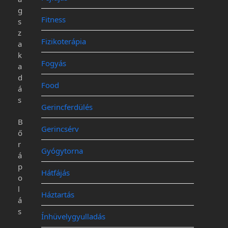
g
Fitness
s
z
Fizikoterápia
a
k
Fogyás
a
d
Food
á
s
Gerincferdülés
B
Gerincsérv
ő
r
Gyógytorna
á
p
Hátfájás
o
l
Háztartás
á
s
Ínhüvelygyulladás