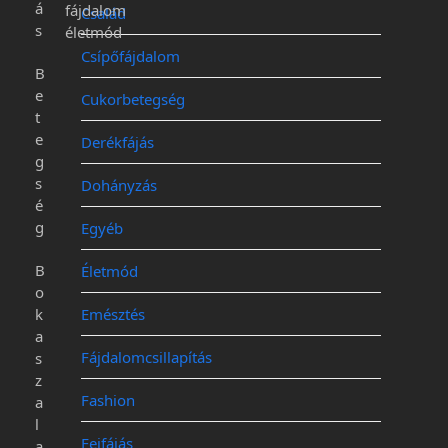
á
fájdalom
Család
s
életmód
Csípőfájdalom
B
e
Cukorbetegség
t
e
Derékfájás
g
s
Dohányzás
é
g
Egyéb
B
Életmód
o
k
Emésztés
a
Fájdalomcsillapítás
s
z
Fashion
a
l
Fejfájás
a