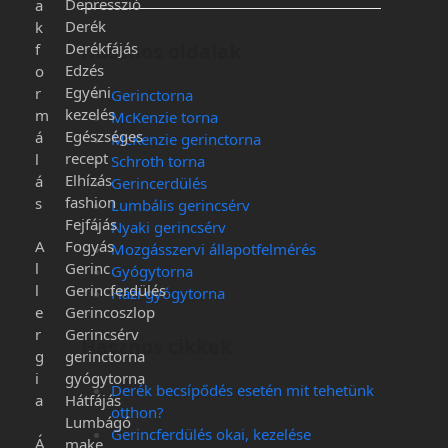
Depresszió
a
Derék
k
Derékfájás
Hasznos oldalak
f
Edzés
o
Egyéni
r
Gerinctorna
kezelés
m
McKenzie torna
Egészséges
á
McKenzie gerinctorna
recept
l
Schroth torna
Elhízás
á
Gerincerdülés
fashion
s
Lumbális gerincsérv
Fejfájás
Nyaki gerincsérv
A
Fogyás
Mozgásszervi állapotfelmérés
l
Gerinc
Gyógytorna
l
Gerincferdülés
Házi gyógytorna
e
Gerincoszlop
r
Gerincsérv
Hasznos cikkek
g
gerinctorna
i
gyógytorna
Derék becsípődés esetén mit tehetünk
a
Hátfájás
otthon?
Lumbágó
Gerincferdülés okai, kezelése
Á
make