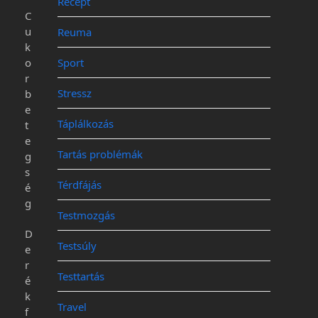
Recept
C
u
Reuma
k
o
Sport
r
Stressz
b
e
Táplálkozás
t
e
Tartás problémák
g
s
Térdfájás
é
g
Testmozgás
D
Testsúly
e
r
Testtartás
é
k
Travel
f