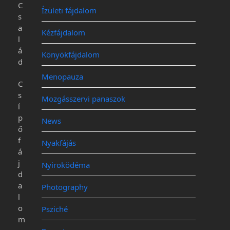
C
Ízületi fájdalom
s
a
Kézfájdalom
l
á
Könyökfájdalom
d
Menopauza
C
s
Mozgásszervi panaszok
í
p
News
ő
f
Nyakfájás
á
j
Nyiroködéma
d
a
Photography
l
o
Psziché
m