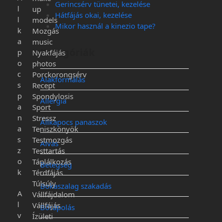
Gerincsérv tünetei, kezelése
l
up
Hátfájás okai, kezelése
l
models
Mikor használ a kinezio tape?
k
Mozgás
a
music
Kategóriák
p
Nyakfájás
o
photos
c
Porckorongsérv
Alakformálás
s
Recept
p
Spondylosis
Allergia
a
Sport
n
Stressz
Állkapocs panaszok
a
Teniszkönyök
s
Testmozgás
Alvás
z
Testtartás
o
Táplálkozás
Betegség
k
Térdfájás
Túlsúly
Bokaszalag szakadás
A
Vállfájdalom
l
Vállfájás
Bőrápolás
v
Ízületi