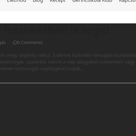
k
Életmód
Blog
Recept
Gerinciskola Klub
Kapcso
leszokásban is segít!
gás
0 Comments
nem megy segítség nélkül. Érdemes különféle támogató eszközöke
testmozgás. Szakértők szerint a napi adagjukat csökkenteni vagy
yebben testmozgás segítségével tudják…