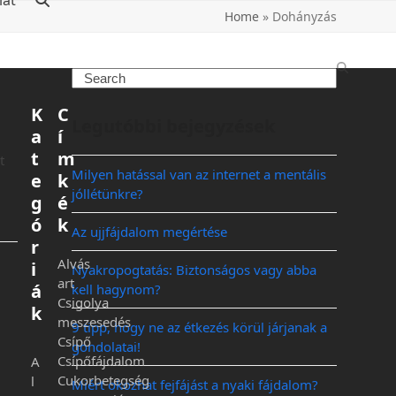
lat
Home
»
Dohányzás
K
C
Legutóbbi bejegyzések
a
í
t
m
t
Milyen hatással van az internet a mentális
e
k
jóllétünkre?
g
é
ó
k
Az ujjfájdalom megértése
r
Alvás
i
Nyakropogtatás: Biztonságos vagy abba
art
á
kell hagynom?
Csigolya
k
meszesedés
9 tipp, hogy ne az étkezés körül járjanak a
Csípő
gondolatai!
Csípőfájdalom
A
Cukorbetegség
l
Miért okozhat fejfájást a nyaki fájdalom?