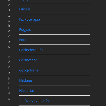
g
Fitness
s
z
Fizikoterápia
a
k
Fogyás
a
d
Food
á
s
Gerincferdülés
B
Gerincsérv
ő
r
Gyógytorna
á
p
Hátfájás
o
l
Háztartás
á
s
Ínhüvelygyulladás