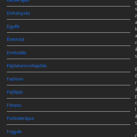
s
Dohányzás
z
Egyéb
Életmód
Emésztés
s
Fájdalomcsillapítás
Fashion
r
Fejfájás
Fitness
l
Fizikoterápia
s
Fogyás