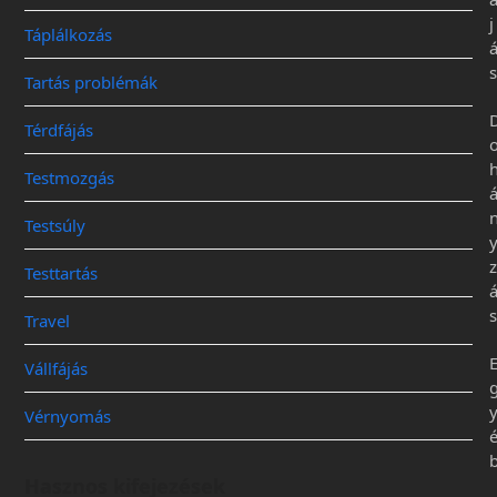
j
Táplálkozás
s
Tartás problémák
Térdfájás
Testmozgás
Testsúly
z
Testtartás
s
Travel
Vállfájás
Vérnyomás
Hasznos kifejezések