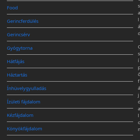
s
Food
l
Gerincferdülés
Gerincsérv
Gyógytorna
s
í
Hátfájás
Háztartás
f
Ínhüvelygyulladás
j
Ízületi fájdalom
Kézfájdalom
l
Könyökfájdalom