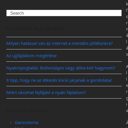
f
r
Legutóbbi bejegyzések
l
Milyen hatással van az internet a mentális jóllétünkre?
s
Az ujjfájdalom megértése
Nyakropogtatás: Biztonságos vagy abba kell hagynom?
l
l
9 tipp, hogy ne az étkezés körül járjanak a gondolatai!
r
Miért okozhat fejfájást a nyaki fájdalom?
i
Hasznos oldalak
Gerinctorna