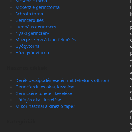
McKenzie torna
l
McKenzie gerinctorna
l
Schroth torna
Gerincerdülés
Lumbális gerincsérv
Nyaki gerincsérv
Mozgásszervi állapotfelmérés
c
Gyógytorna
s
Házi gyógytorna
Hasznos cikkek
s
Derék becsípődés esetén mit tehetünk otthon?
z
Gerincferdülés okai, kezelése
Gerincsérv tünetei, kezelése
Hátfájás okai, kezelése
Mikor használ a kinezio tape?
l
Kategóriák