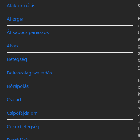
s
Alakformálás
Allergia
Állkapocs panaszok
t
Alvás
s
Betegség
Bokaszalag szakadás
Bőrápolás
Család
s
Csípőfájdalom
z
Cukorbetegség
l
Derékfájás