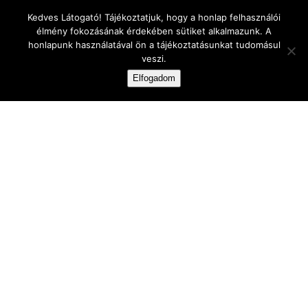
Skip
Kedves Látogató! Tájékoztatjuk, hogy a honlap felhasználói
to
élmény fokozásának érdekében sütiket alkalmazunk. A
content
honlapunk használatával ön a tájékoztatásunkat tudomásul
veszi.
Elfogadom