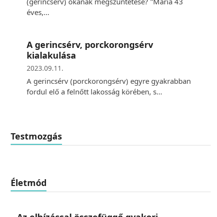
(gerincsérv) okának megszüntetése? "Mária 43
éves,…
A gerincsérv, porckorongsérv
kialakulása
2023.09.11.
A gerincsérv (porckorongsérv) egyre gyakrabban
fordul elő a felnőtt lakosság körében, s…
Testmozgás
Életmód
Az elhízással összefüggő gyakori